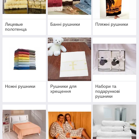
текстильних
виробах для
Лицевые
Банні рушники
Пляжні рушники
будинку
полотенца
В асортименті сайту
представлений
широкий вибір
рушників!
Перейти до вибору
Ножні рушники
Рушники для
Набори та
хрещення
подарункові
Класичні махрові банні рушники — незамінний
рушники
атрибут будь-якої ванної, проте дуже зручно і
гігієнічно мати вдома додаткові ножні і лицьові
рушники. Чудово, коли в шафі чекають свого
сезону пляжні рушники та набори рушників для