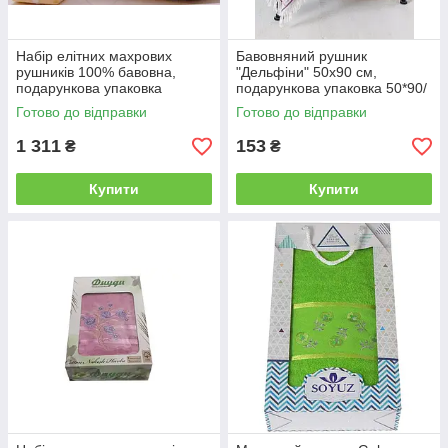
о
в
іт
Набір елітних махрових
Бавовняний рушник
р
рушників 100% бавовна,
"Дельфіни" 50x90 см,
о
подарункова упаковка
подарункова упаковка 50*90/
п
Чорний, 40*60
ліце, 2
Готово до відправки
Готово до відправки
р
о
1 311
153
₴
₴
н
и
Купити
Купити
к
н
і
✓
✓
З
Д
м
у
а
ж
х
е
р
м
о
'
в
я
и
кі
м
,
н
п