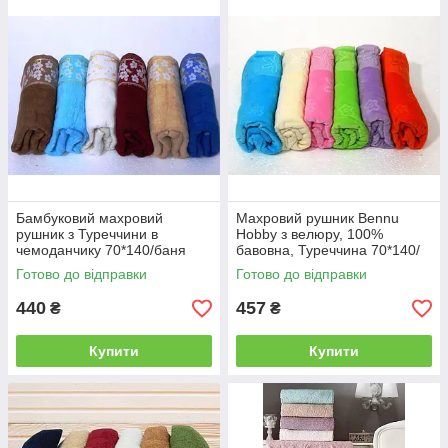
р
б
і
и
ч
р
д
а
л
є
я
п
х
іт
о
і
л
н
о
а
д
б
н
а
Бамбуковий махровий
Махровий рушник Bennu
рушник з Туреччини в
Hobby з велюру, 100%
о
г
чемоданчику 70*140/баня
бавовна, Туреччина 70*140/
г
а
баня
о
т
Готово до відправки
Готово до відправки
ч
о
440
457
₴
₴
а
к
с
р
у
а
Купити
Купити
р
щ
о
е
к
з
у
б
е