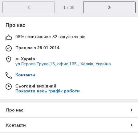
1
/ 38
Замовляйте махрові вироби недорого. Є вигідні
пропозиції для оптових замовників!
Про нас
98% позитивних з 82 відгуків за рік
Працює з 28.01.2014
м. Харків
ул.Героев Труда 15, офис 135., Харків, Україна
Контакти
Сьогодні вихідний
Показати весь графік роботи
Про нас
Контакти