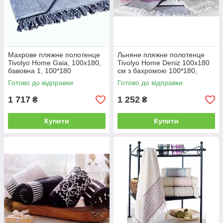
о
п
в
р
і
и
п
в
р
и
о
с
Махрове пляжне полотенце
Льняне пляжне полотенце
Tivolyo Home Gaia, 100x180,
Tivolyo Home Deniz 100x180
с
о
бавовна 1, 100*180
см з бахромою 100*180,
т
кі
Caramel
и
й
Готово до відправки
Готово до відправки
р
я
1 717
1 252
₴
₴
а
к
д
о
л
с
Купити
Купити
а
ті
п
о
в
н
і
с
т
ю
п