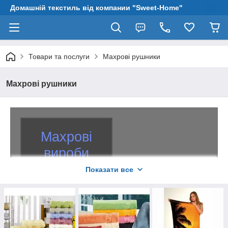
Домашній текстиль від компании "Sweet-Home"
Товари та послуги
Махрові рушники
Махрові рушники
Махрові
вироби
Показати все
Махра — чудовий
м'який матеріал,
який має безліч
застосувань в