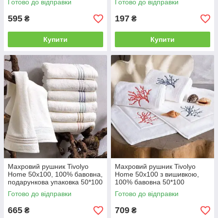
Готово до відправки
Готово до відправки
д
н
595
197
₴
₴
о
г
Купити
Купити
о
п
о
с
ті
л
ь
н
о
ї
б
і
л
и
Махровий рушник Tivolyo
Махровий рушник Tivolyo
з
Home 50x100, 100% бавовна,
Home 50х100 з вишивкою,
н
подарункова упаковка 50*100
100% бавовна 50*100
и
Готово до відправки
Готово до відправки
,
в
665
709
₴
₴
і