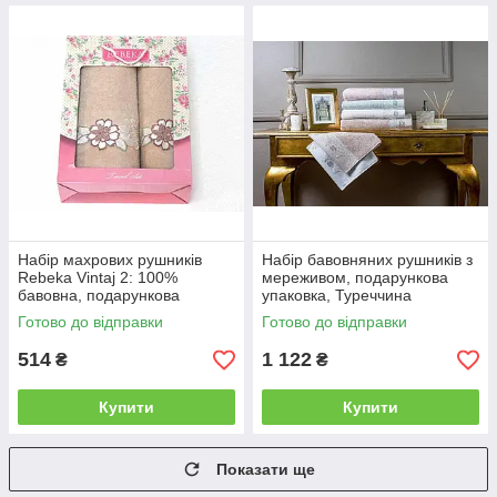
и
в
л
і
ж
к
о
Вибрати
простирадло!
Набір махрових рушників
Набір бавовняних рушників з
Rebeka Vintaj 2: 100%
мереживом, подарункова
Набори махрових рушників для дітей
бавовна, подарункова
упаковка, Туреччина
і дорослих!
упаковка 2
молочний
Готово до відправки
Готово до відправки
514
1 122
₴
₴
Пропонуємо величезний вибір махрових наборів
рушників, простирадл. Є багато товарів для дітей і
дорослих.
Купити
Купити
Крім якісної та бюджетної продукції для щоденної
експлуатації, в наявності безліч розкішних
подарункових наборів.
Показати ще