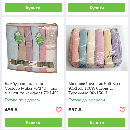
д
Купити
Купити
р
а
з
у
п
і
с
л
я
т
о
г
о
,
Бамбукове полотенце
Махровий рушник Soft Kiss
я
Cestepe Maksi 70*140 – еко-
90x150, 100% бавовна,
к
м'якість та комфорт 70*140/
Туреччина 90x150, 1
баня, 2
в
Готово до відправки
Готово до відправки
и
486
657
л
₴
₴
я
г
Купити
Купити
л