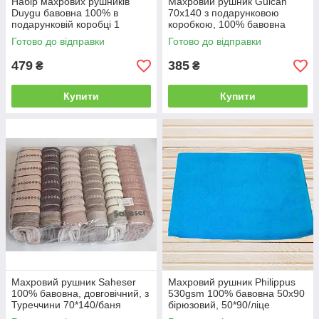
Набір махрових рушників
Махровий рушник Gulcan
Duygu бавовна 100% в
70x140 з подарунковою
а
р
подарунковій коробці 1
коробкою, 100% бавовна
б
и
70*140/баня, 2
о
є
Готово до відправки
Готово до відправки
р
м
479
385
₴
₴
о
н
м
і
н
д
Купити
Купити
е
о
м
ті
а
л
є
а
в
і
д
ч
у
т
т
я
х
Махровий рушник Saheser
Махровий рушник Philippus
о
100% бавовна, довговічний, з
530gsm 100% бавовна 50x90
л
Туреччини 70*140/баня
бірюзовий, 50*90/ліце
о