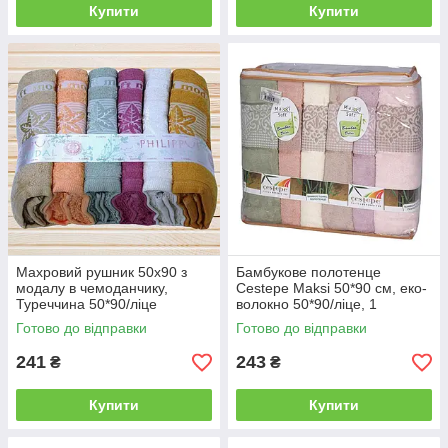
Купити
Купити
Адже дитяча шкіра набагато ніжніше і
уязвимей.
4
З точки зору гігієни, краще мати декілька
видів рушників. Приміром, лицьові, ножні,
пляжні та лазневі. Бажано не змінювати їх
цільове призначення.
5
Крім того, важливо, щоб у кожного члена
сім'ї був свій власний набір рушників.
Переваги махрових простирадл
Махровий рушник 50x90 з
Бамбукове полотенце
модалу в чемоданчику,
Cestepe Maksi 50*90 см, еко-
Туреччина 50*90/ліце
волокно 50*90/ліце, 1
✓
✓
Готово до відправки
Готово до відправки
Ч
Л
у
е
241
243
₴
₴
д
г
о
к
Купити
Купити
в
о
а
в