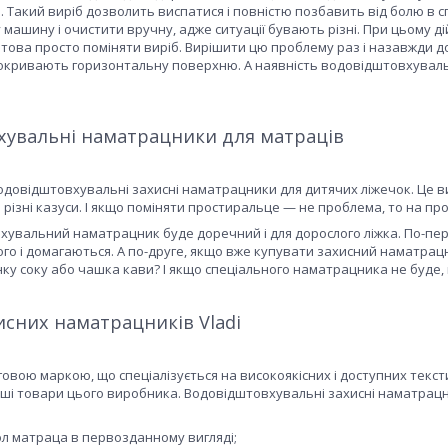
. Такий виріб дозволить виспатися і повністю позбавить від болю в с
 машину і очистити вручну, адже ситуації бувають різні. При цьому д
готова просто поміняти виріб. Вирішити цю проблему раз і назавжди д
 покривають горизонтальну поверхню. А наявність водовідштовхувал
увальні наматрацники для матраців
довідштовхувальні захисні наматрацники для дитячих ліжечок. Це ви
 різні казуси. І якщо поміняти простиральце — не проблема, то на пр
увальний наматрацник буде доречний і для дорослого ліжка. По-пер
ого і домагаються. А по-друге, якщо вже купувати захисний наматрацн
ку соку або чашка кави? І якщо спеціального наматрацника не буде, в
исних наматрацників Vladi
рговою маркою, що спеціалізується на високоякісних і доступних текс
нші товари цього виробника. Водовідштовхувальні захисні наматрацник
л матраца в первозданному вигляді;