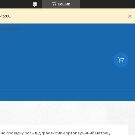
Кошик
15:00.
ків, Україна
вно провідну роль відіграє якісний ортопедичний матрац