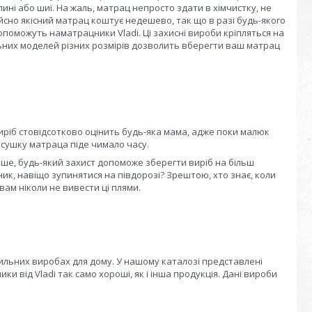
пині або шиї. На жаль, матрац непросто здати в хімчистку, не
ійсно якісний матрац коштує недешево, так що в разі будь-якого
опоможуть наматрацники Vladi. Ці захисні вироби кріпляться на
ьних моделей різних розмірів дозволить вберегти ваш матрац
ріб стовідсотково оцінить будь-яка мама, адже поки малюк
осушку матраца піде чимало часу.
ше, будь-який захист допоможе зберегти виріб на більш
ик, навіщо зупинятися на півдорозі? Зрештою, хто знає, коли
ам ніколи не вивести ці плями.
тильних виробах для дому. У нашому каталозі представлені
и від Vladi так само хороші, як і інша продукція. Дані вироби