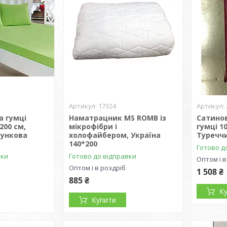
17324
а гумці
Наматрацник MS ROMB із
Сатино
200 см,
мікрофібри і
гумці 1
рункова
холофайбером, Україна
Туреччи
й
140*200
Готово д
вки
Готово до відправки
Оптом і в
Оптом і в роздріб
1 508 ₴
885 ₴
К
Купити