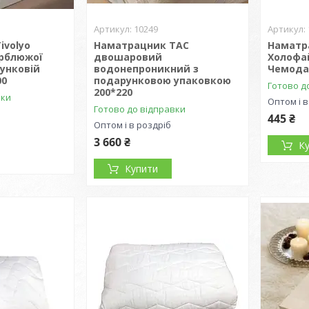
10249
ivolyo
Наматрацник TAC
Наматр
ерблюжої
двошаровий
Холофа
унковій
водонепроникний з
Чемода
00
подарунковою упаковкою
Готово д
200*220
вки
Оптом і в
Готово до відправки
445 ₴
Оптом і в роздріб
3 660 ₴
К
Купити