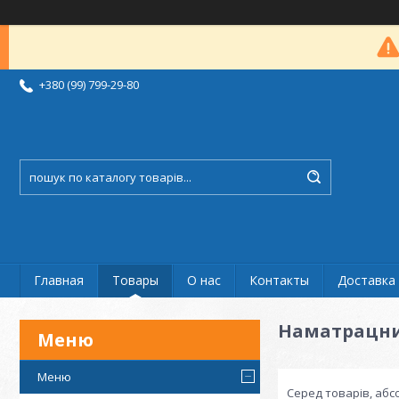
+380 (99) 799-29-80
Главная
Товары
О нас
Контакты
Доставка 
Наматрацник
Меню
Серед товарів, абс