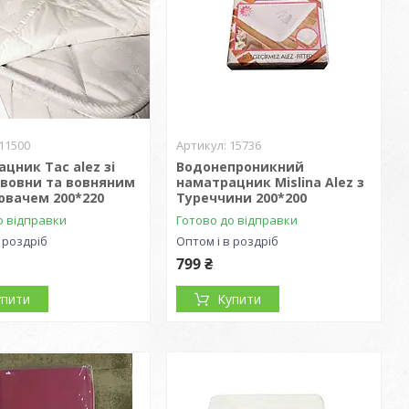
11500
15736
цник Tac alez зі
Водонепроникний
авовни та вовняним
наматрацник Mislina Alez з
ювачем 200*220
Туреччини 200*200
о відправки
Готово до відправки
 роздріб
Оптом і в роздріб
799 ₴
упити
Купити