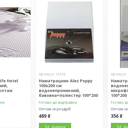
12416
fe Hotel
Наматрацник Alez Poppy
Наматра
ний,
100х200 см
водоне
котаж
водонепроникний,
мікрофі
бавовна+поліестер 100*200
100*200
вки
Готово до відправки
Готово д
Оптом і в роздріб
Оптом і в
489 ₴
356 ₴
Купити
К