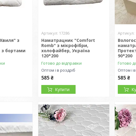
17286
Хвиля" з
Наматрацник "Comfort
Волого
Romb" з мікрофібри,
наматр
 з бортами
холофайбер, Україна
Протек
120*200
90*200
вки
Готово до відправки
Готово д
Оптом і в роздріб
Оптом і в
585 ₴
585 ₴
Купити
К