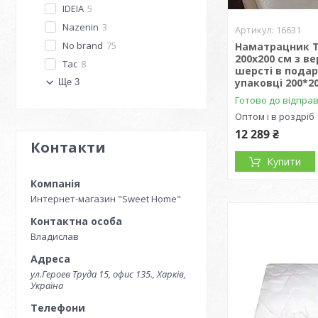
IDEIA
5
Nazenin
3
16631
No brand
75
Наматрацник T
200x200 см з в
Tac
8
шерсті в подар
упаковці 200*2
Ще 3
Готово до відпра
Оптом і в роздріб
12 289 ₴
Контакти
Купити
Интернет-магазин "Sweet Home"
Владислав
ул.Героев Труда 15, офис 135., Харків,
Україна