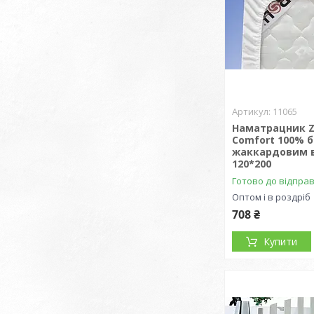
11065
Наматрацник Z
Comfort 100% б
жаккардовим 
120*200
Готово до відпра
Оптом і в роздріб
708 ₴
Купити