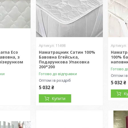
11498
arna Eco
Наматрацник Сатин 100%
Наматра
авовна, з
Бавовна Егейська,
100% б
візерунком
Подарункова Упаковка
наповн
200*200
Готово д
вки
Готово до відправки
Оптом і в
Оптом і в роздріб
5 032 ₴
5 032 ₴
К
Купити