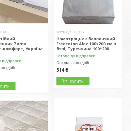
10911
11056
стійкий
Наматрацник бавовняний
ацник Zarna
Freecoton Alez 100х200 см з
т-комфорт, Україна
бязі, Туреччина 100*200
Готово до відправки
о відправки
Оптом і в роздріб
 роздріб
514 ₴
Купити
упити