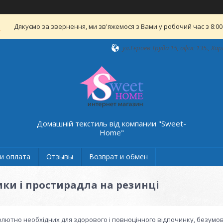
Дякуємо за звернення, ми зв'яжемося з Вами у робочий час з 8:00-
ул.Героев Труда 15, офис 135., Хар
Домашній текстиль від компании "Sweet-
Home"
и оплата
Отзывы
Возврат и обмен
и і простирадла на резинці
олютно необхідних для здорового і повноцінного відпочинку, безумо