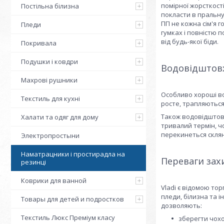
помірної жорсткості
Постільна білизна
покласти в пральну
ПП не кожна сім'я 
Пледи
гумках і повністю
від будь-якої біди.
Покривала
Подушки і ковдри
Водовідштовх
Махрові рушники
Особливо хороші во
Текстиль для кухні
росте, трапляються
Також водовідштовх
Халати та одяг для дому
тривалий термін, ч
перекинеться склян
Электропростыни
Наматрацники і простирадла на
Переваги зах
резинці
Коврики для ванной
Vladi є відомою то
пледи, білизна та і
Товары для детей и подростков
дозволяють:
Текстиль Люкс Преміум класу
зберегти чохо