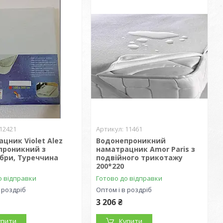
12421
11461
цник Violet Alez
Водонепроникний
проникний з
наматрацник Amor Paris з
бри, Туреччина
подвійного трикотажу
200*220
о відправки
Готово до відправки
 роздріб
Оптом і в роздріб
3 206 ₴
упити
Купити