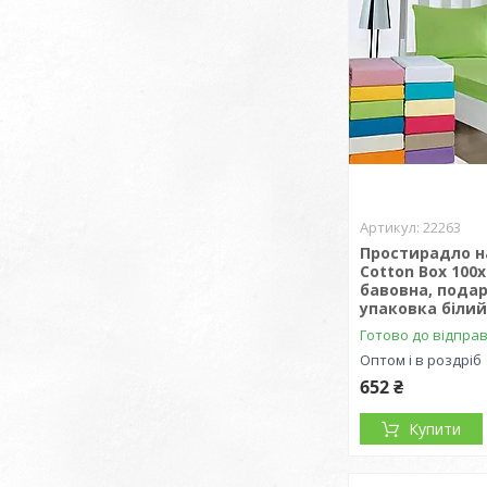
22263
Простирадло н
Cotton Box 100x
бавовна, пода
упаковка біли
Готово до відпра
Оптом і в роздріб
652 ₴
Купити