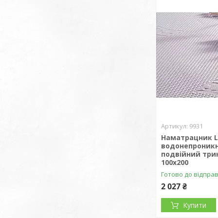
9931
Наматрацник Li
водонепроник
подвійний три
100x200
Готово до відпра
2 027 ₴
Купити