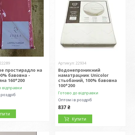
22289
22934
ве простирадло на
Водонепроникний
00% бавовна -
наматрацник Unicolor
на 160*200
стьобаний, 100% бавовна
100*200
о відправки
Готово до відправки
 роздріб
Оптом і в роздріб
837 ₴
упити
Купити