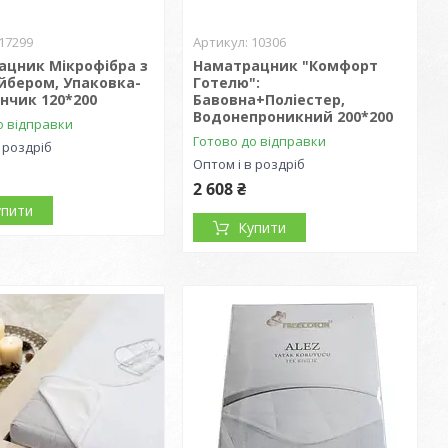
17299
10306
ацник Мікрофібра з
Наматрацник "Комфорт
йбером, Упаковка-
Готелю":
нчик 120*200
Бавовна+Поліестер,
Водонепроникний 200*200
о відправки
Готово до відправки
 роздріб
Оптом і в роздріб
2 608 ₴
упити
Купити