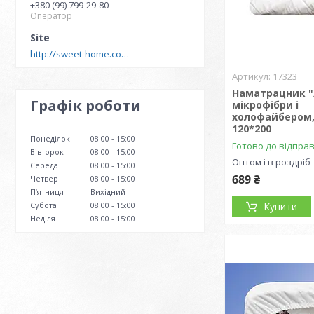
+380 (99) 799-29-80
Оператор
http://sweet-home.company
17323
Наматрацник "
Графік роботи
мікрофібри і
холофайбером,
120*200
Понеділок
08:00
15:00
Готово до відпра
Вівторок
08:00
15:00
Оптом і в роздріб
Середа
08:00
15:00
689 ₴
Четвер
08:00
15:00
Пʼятниця
Вихідний
Субота
08:00
15:00
Купити
Неділя
08:00
15:00