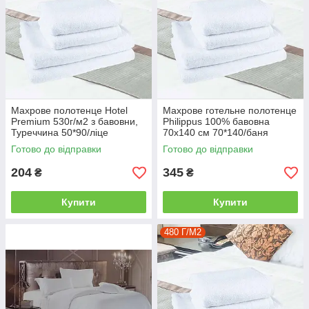
Махрове полотенце Hotel
Махрове готельне полотенце
Premium 530г/м2 з бавовни,
Philippus 100% бавовна
Туреччина 50*90/ліце
70х140 см 70*140/баня
Готово до відправки
Готово до відправки
204
345
₴
₴
Купити
Купити
480 Г/М2