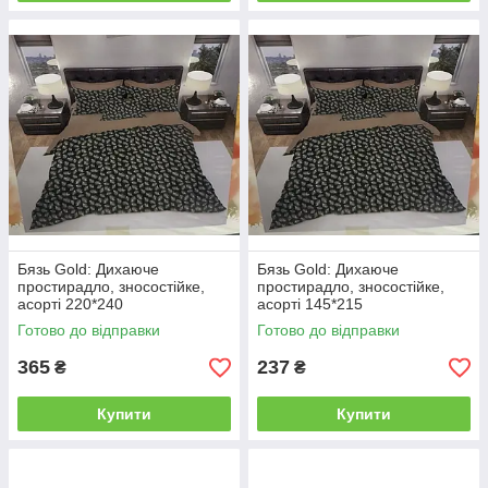
Бязь Gold: Дихаюче
Бязь Gold: Дихаюче
простирадло, зносостійке,
простирадло, зносостійке,
асорті 220*240
асорті 145*215
Готово до відправки
Готово до відправки
365
237
₴
₴
Купити
Купити