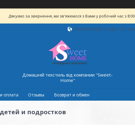
Дякуємо за звернення, ми зв'яжемося з Вами у робочий час з 8:00-
ул.Героев Труда 15, офис 135., Хар
Домашній текстиль від компании "Sweet-
Home"
и оплата
Отзывы
Возврат и обмен
детей и подростков