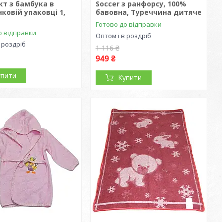
т з бамбука в
Soccer з ранфорсу, 100%
ковій упаковці 1,
бавовна, Туреччина дитяче
Готово до відправки
о відправки
Оптом і в роздріб
 роздріб
1 116 ₴
949 ₴
упити
Купити