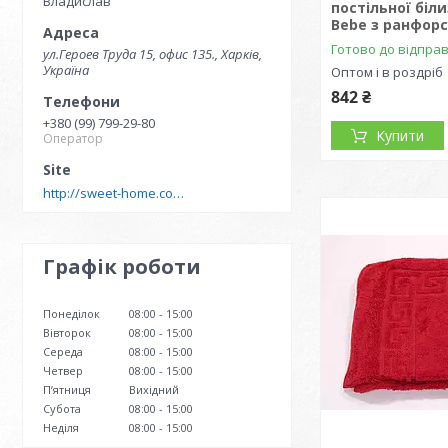
Владислав
постільної біл
Bebe з ранфор
Готово до відпра
ул.Героев Труда 15, офис 135., Харків,
Україна
Оптом і в роздріб
842 ₴
+380 (99) 799-29-80
Купити
Оператор
http://sweet-home.company
Графік роботи
Понеділок
08:00
15:00
Вівторок
08:00
15:00
Середа
08:00
15:00
Четвер
08:00
15:00
Пʼятниця
Вихідний
Субота
08:00
15:00
Неділя
08:00
15:00