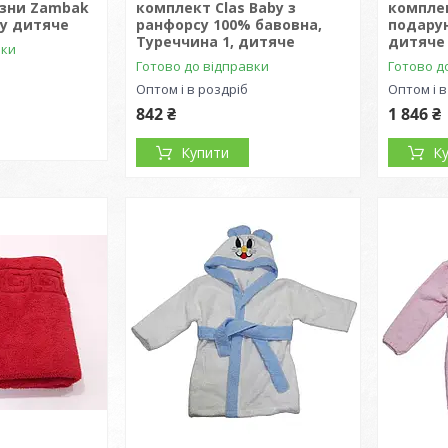
изни Zambak
комплект Clas Baby з
комплек
су дитяче
ранфорсу 100% бавовна,
подарун
Туреччина 1, дитяче
дитяче
вки
Готово до відправки
Готово д
Оптом і в роздріб
Оптом і в
842 ₴
1 846 ₴
Купити
К