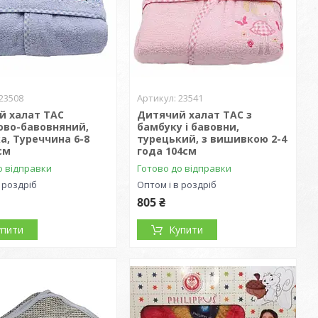
23508
23541
й халат TAC
Дитячий халат TAC з
ово-бавовняний,
бамбуку і бавовни,
, Туреччина 6-8
турецький, з вишивкою 2-4
см
года 104см
о відправки
Готово до відправки
 роздріб
Оптом і в роздріб
805 ₴
упити
Купити