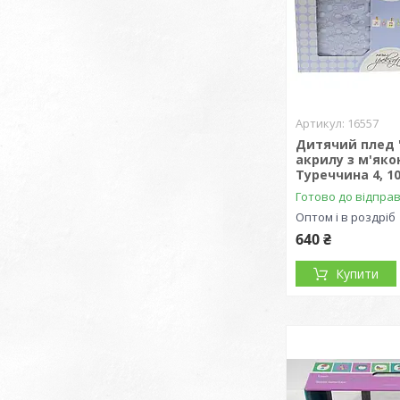
16557
Дитячий плед "
акрилу з м'яко
Туреччина 4, 1
Готово до відпра
Оптом і в роздріб
640 ₴
Купити