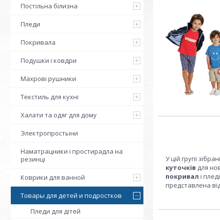
Постільна білизна
Пледи
Покривала
Подушки і ковдри
Махрові рушники
Текстиль для кухні
Халати та одяг для дому
Электропростыни
Наматрацники і простирадла на
У цій групі зібр
резинці
куточків
для но
покривал
і плед
Коврики для ванной
представлена від т
Товары для детей и подростков
Пледи для дітей