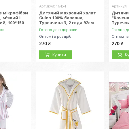
16454
з мікрофібри
Дитячий махровий халат
Дитячи
, м'який і
Gulen 100% бавовна,
"Каченя
й, 100*150
Туреччина 3, 2 года 92см
Туреччи
вки
Готово до відправки
Готово д
Оптом і в роздріб
Оптом і в
270 ₴
270 ₴
Купити
К