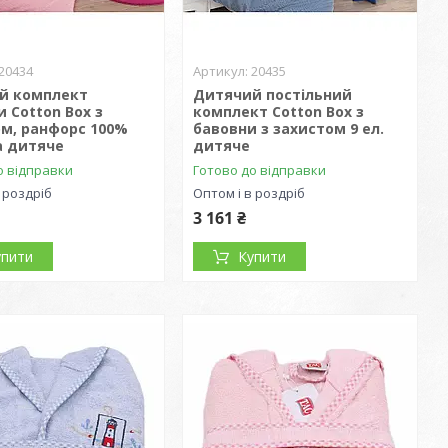
20434
20435
й комплект
Дитячий постільний
и Cotton Box з
комплект Cotton Box з
ом, ранфорс 100%
бавовни з захистом 9 ел.
а дитяче
дитяче
о відправки
Готово до відправки
 роздріб
Оптом і в роздріб
3 161 ₴
упити
Купити