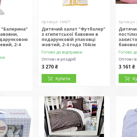
14407
 "Балерина"
Дитячий халат "Футболер"
Дитячи
бавовни,
з єгипетської бавовни в
постілк
одарунковою
подарунковій упаковці
захист
евий, 2-4
жовтий, 2-4 года 104см
бавовн
Готово до відправки
Готово д
вки
Оптом і в роздріб
Оптом і в
3 270 ₴
3 161 ₴
Купити
К