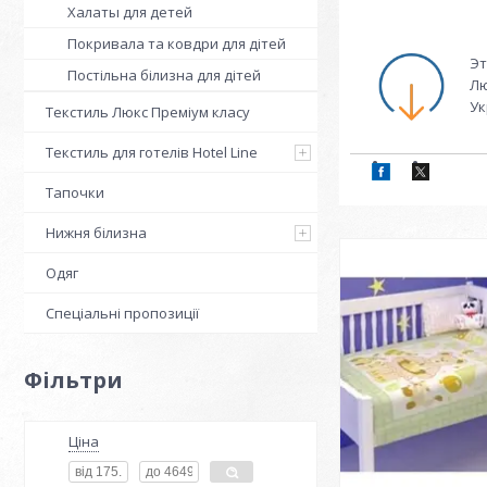
Халаты для детей
Покривала та ковдри для дітей
Эт
Постільна білизна для дітей
Лю
Ук
Текстиль Люкс Преміум класу
Текстиль для готелів Hotel Line
Тапочки
Нижня білизна
Одяг
Спеціальні пропозиції
Фільтри
Ціна