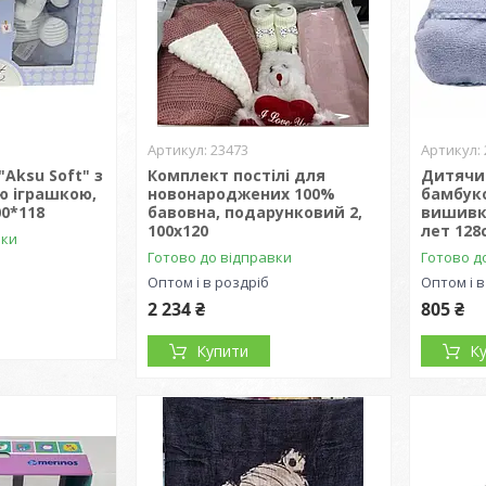
23473
Aksu Soft" з
Комплект постілі для
Дитячи
ю іграшкою,
новонароджених 100%
бамбук
00*118
бавовна, подарунковий 2,
вишивка
100x120
лет 128
вки
Готово до відправки
Готово д
Оптом і в роздріб
Оптом і в
2 234 ₴
805 ₴
Купити
К