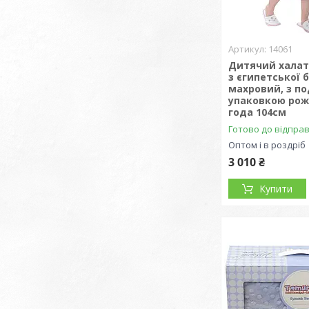
14061
Дитячий халат
з єгипетської 
махровий, з п
упаковкою рож
года 104см
Готово до відпра
Оптом і в роздріб
3 010 ₴
Купити