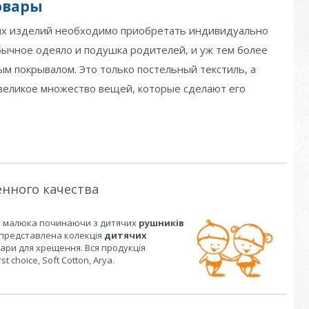
овары
ных изделий необходимо приобретать индивидуально
бычное одеяло и подушка родителей, и уж тем более
ым покрывалом. Это только постельный текстиль, а
великое множество вещей, которые сделают его
нного качества
ого малюка починаючи з дитячих
рушників
т представлена колекція
дитячих
уари для хрещення. Вся продукція
t choice, Soft Cotton, Arya.