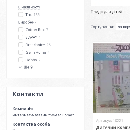
В наявності
Пледи для дітей
Так
186
Виробник
Cotton Box
7
ELWAY
1
First choice
26
Gelin Home
4
Hobby
2
Ще 9
Контакти
Интернет-магазин "Sweet Home"
10221
Дитячий комп