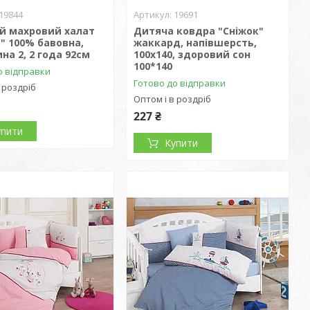
19844
19691
й махровий халат
Дитяча ковдра "Сніжок"
" 100% бавовна,
жаккард, напівшерсть,
на 2, 2 года 92см
100х140, здоровий сон
100*140
о відправки
Готово до відправки
 роздріб
Оптом і в роздріб
227 ₴
упити
Купити