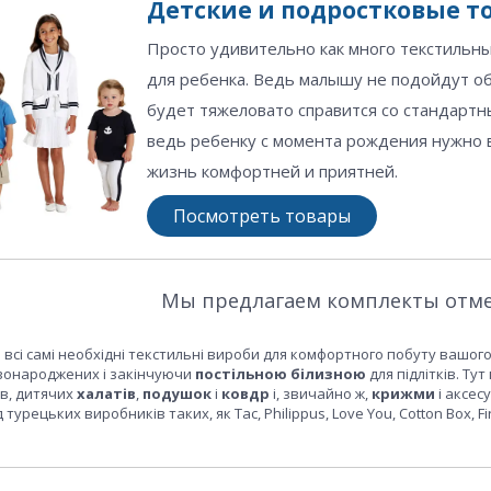
Детские и подростковые т
Просто удивительно как много текстиль
для ребенка. Ведь малышу не подойдут о
будет тяжеловато справится со стандартн
ведь ребенку с момента рождения нужно 
жизнь комфортней и приятней.
Посмотреть товары
Мы предлагаем комплекты отме
ані всі самі необхідні текстильні вироби для комфортного побуту ваш
вонароджених і закінчуючи
постільною білизною
для підлітків. Ту
ів, дитячих
халатів
,
подушок
і
ковдр
і, звичайно ж,
крижми
і аксес
урецьких виробників таких, як Tac, Philippus, Love You, Cotton Box, Firs