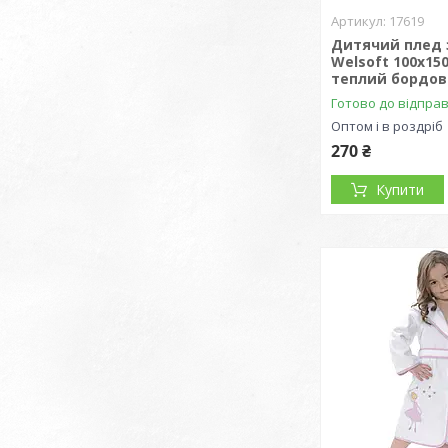
17619
Дитячий плед 
Welsoft 100x150
теплий бордови
Готово до відпра
Оптом і в роздріб
270 ₴
Купити