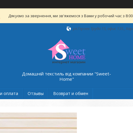
Дякуємо за звернення, ми зв'яжемося з Вами у робочий час з 8:00-
ул.Героев Труда 15, офис 135., Хар
Домашній текстиль від компании "Sweet-
Home"
и оплата
Отзывы
Возврат и обмен