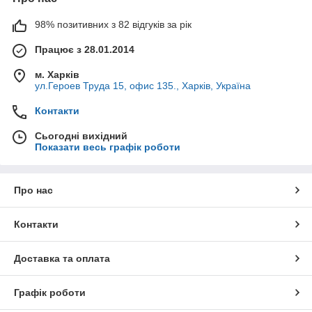
і вологи, але і презентабельність. Вони прекрасно
98% позитивних з 82 відгуків за рік
підходять для використання вдома, а також для
Працює з 28.01.2014
облаштування спальних місць у готельних номерах і
м. Харків
кімнатах пансіонатів.
ул.Героев Труда 15, офис 135., Харків, Україна
Ми пропонуємо вироби актуальних
розмірів:
Контакти
Сьогодні вихідний
Показати весь графік роботи
100х200 см;
1
Про нас
160х200 см;
2
Контакти
160х200 см;
3
Доставка та оплата
200х200 див.
4
Графік роботи