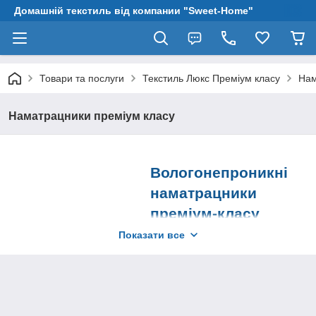
Домашній текстиль від компании "Sweet-Home"
Товари та послуги
Текстиль Люкс Преміум класу
Нам
Наматрацники преміум класу
Вологонепроникні
наматрацники
преміум-класу
Показати все
Якщо вам потрібні
зносостійкі повітропроникні
наматрацники, звертайтеся
в наш магазин! У нас