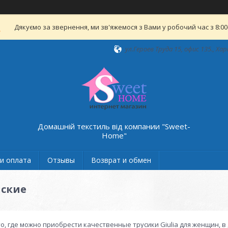
Дякуємо за звернення, ми зв'яжемося з Вами у робочий час з 8:00-
ул.Героев Труда 15, офис 135., Хар
Домашній текстиль від компании "Sweet-
Home"
и оплата
Отзывы
Возврат и обмен
нские
о, где можно приобрести качественные трусики Giulia для женщин, в 