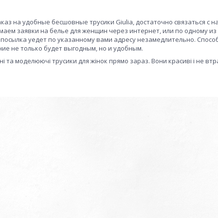
каз на удобные бесшовные трусики Giulia, достаточно связаться с 
маем заявки на белье для женщин через интернет, или по одному и
, посылка уедет по указанному вами адресу незамедлительно. Спосо
ие не только будет выгодным, но и удобным.
і та моделюючі трусики для жінок прямо зараз. Вони красиві і не вт