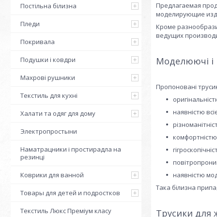
Предлагаемая прод
Постільна білизна
моделирующие изде
Пледи
Кроме разнообрази
ведущих производ
Покривала
Подушки і ковдри
Моделюючі і к
Махрові рушники
Пропоновані трусик
Текстиль для кухні
оригінальністю
наявністю всіє
Халати та одяг для дому
різноманітніс
Электропростыни
комфортністю
Наматрацники і простирадла на
гігроскопічніс
резинці
повітропрони
Коврики для ванной
наявністю мод
Така білизна припад
Товары для детей и подростков
Текстиль Люкс Преміум класу
Трусики для 