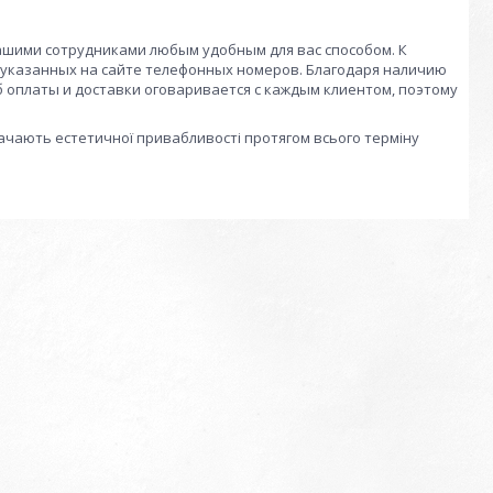
нашими сотрудниками любым удобным для вас способом. К
з указанных на сайте телефонных номеров. Благодаря наличию
б оплаты и доставки оговаривается с каждым клиентом, поэтому
рачають естетичної привабливості протягом всього терміну