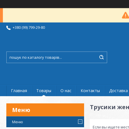
+380 (99) 799-29-80
Главная
Товары
О нас
Контакты
Доставка 
Трусики же
Меню
Если вы ищете мест