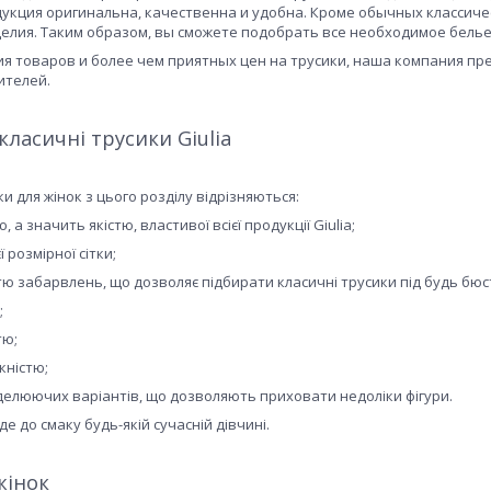
укция оригинальна, качественна и удобна. Кроме обычных классиче
лия. Таким образом, вы сможете подобрать все необходимое белье 
я товаров и более чем приятных цен на трусики, наша компания пр
ителей.
ласичні трусики Giulia
и для жінок з цього розділу відрізняються:
, а значить якістю, властивої всієї продукції Giulia;
ї розмірної сітки;
тю забарвлень, що дозволяє підбирати класичні трусики під будь бюс
;
тю;
кністю;
елюючих варіантів, що дозволяють приховати недоліки фігури.
е до смаку будь-якій сучасній дівчині.
жінок