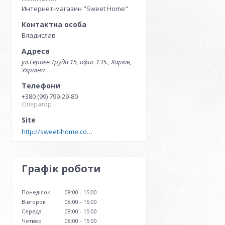
Интернет-магазин "Sweet Home"
Владислав
ул.Героев Труда 15, офис 135., Харків,
Україна
+380 (99) 799-29-80
Оператор
http://sweet-home.company
Графік роботи
Понеділок
08:00
15:00
Вівторок
08:00
15:00
Середа
08:00
15:00
Четвер
08:00
15:00