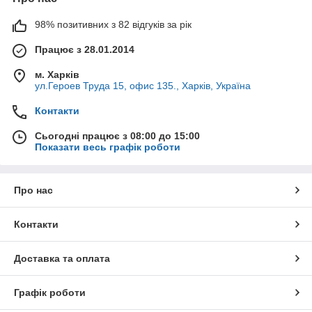
профессионально оставлять все как есть до полного
98% позитивних з 82 відгуків за рік
износа остальных его частей.
Працює з 28.01.2014
м. Харків
Пропонуємо такі простирадла і
ул.Героев Труда 15, офис 135., Харків, Україна
наволочки
Контакти
Сьогодні працює з 08:00 до 15:00
Якісний текстиль розмірів - полуторний,
1
Показати весь графік роботи
двоспальний євро.
Виготовлені з тканин бязь і сатин.
2
Про нас
Вся продукція чистого білого кольору.
Контакти
3
Доставка та оплата
Вироби кращих виробників України та
4
Туреччини.
Графік роботи