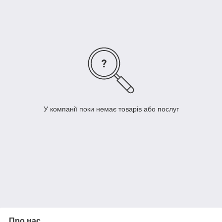
отдельно наволочки
и простыни для
отелей высокого
качества с
нейтральным
дизайном.
Посмотреть
У компанії поки немає товарів або послуг
весь раздел
Когда заботишься об оснащении отельного номера
всеми необходимыми предметами текстиля,
возникает вопрос – что делать с комплектом
постельного, в котором потеряла внешний вид только
одна деталь, будь то наволочка или простыня.
Заменять весь комплект бессмысленно, также не
Про нас