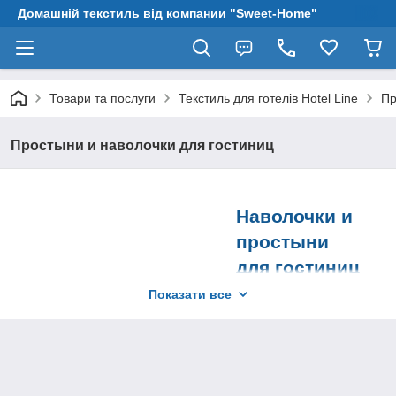
Домашній текстиль від компании "Sweet-Home"
Товари та послуги
Текстиль для готелів Hotel Line
Пр
Простыни и наволочки для гостиниц
Наволочки и
простыни
для гостиниц
Показати все
На нашем сайте
легко подобрать и
приобрести