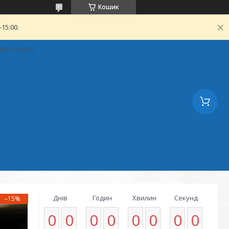
Кошик
15:00.
ків, Україна
Днів
Годин
Хвилин
Секунд
–15%
0
0
0
0
0
0
0
0