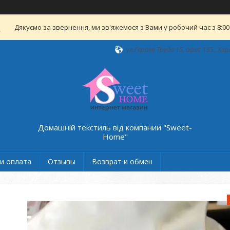
Дякуємо за звернення, ми зв'яжемося з Вами у робочий час з 8:00-
ул.Героев Труда 15, офис 135., Хар
Домашній текстиль від компании "Sweet-
Home"
и оплата
Отзывы
Возврат и обмен