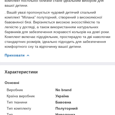
комплект постільної білизни стане ідеальним вибором для
вашої дитини.
. Вашій увазі пропонується чудовий дитячий спальний
комплект "Мілана" полуторний, створений з високоякісної
бавовняної бязі. Вирізняється високою зносостійкістю та
легкістю у догляді, а також використанням натуральних
барвників для забезпечення яскравості кольорів на довгі роки.
Комплект включає підодіяльник, простирадло та дві наволочки
стандартних розмірів, ідеально підходить для забезпечення
комфортного сну та відпочинку вашої дитини.
Приховати
Характеристики
Основні
Виробник
No brand
Країна виробник
Україна
Тип тканини
Бавовна
Тип комплекту
Полуторний
Тип
Наволочка