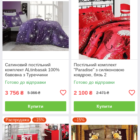
Сатиновий постільний
Постільний комплект
комплект ALtinbasak 100%
"Paradise" з силіконовою
бавовна з Туреччини
ковдрою, бязь 2
двоспальний - євро
Готово до відправки
Готово до відправки
3 756
2 100
₴
₴
5 366 ₴
2 471 ₴
Купити
Купити
Распродажа
–15%
–15%