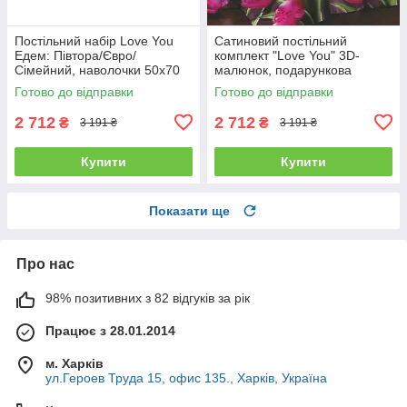
Постільний набір Love You
Сатиновий постільний
Едем: Півтора/Євро/
комплект "Love You" 3D-
Сімейний, наволочки 50x70
малюнок, подарункова
полуторний
упаковка полуторний
Готово до відправки
Готово до відправки
2 712
2 712
₴
₴
3 191 ₴
3 191 ₴
Купити
Купити
Показати ще
Про нас
98% позитивних з 82 відгуків за рік
Працює з 28.01.2014
м. Харків
ул.Героев Труда 15, офис 135., Харків, Україна