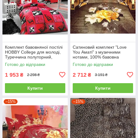
Комплект бавовняної постілі
Сатиновий комплект "Love
HOBBY College для молоді,
You Аматі" з музичними
Туреччина полуторний,
нотами, 100% бавовна
червоний
полуторний
Готово до відправки
Готово до відправки
1 953
2 712
₴
₴
2 298 ₴
3 191 ₴
Купити
Купити
–15%
–15%