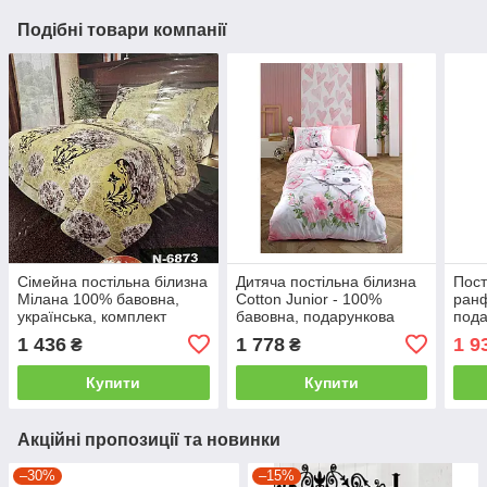
Подібні товари компанії
Сімейна постільна білизна
Дитяча постільна білизна
Пост
Мілана 100% бавовна,
Cotton Junior - 100%
ранф
українська, комплект
бавовна, подарункова
пода
сімейний (2 підковдри), 1
упаковка полуторний
пол
1 436
1 778
1 9
₴
₴
Купити
Купити
Акційні пропозиції та новинки
–30%
–15%