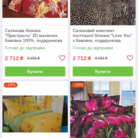
Сатинова білизна
Сатиновий комплект
"Пристрасть" 3D малюнок,
постільної білизни "Love You"
бавовна 100%, подарункова
з бавовни, подарункова
упаковка полуторний
упаковка полуторний
Готово до відправки
Готово до відправки
2 712
2 712
₴
₴
3 191 ₴
3 191 ₴
Купити
Купити
–15%
–15%