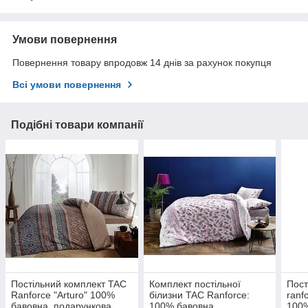
Умови повернення
Повернення товару впродовж 14 днів за рахунок покупця
Всі умови повернення
Подібні товари компанії
Постільний комплект TAC
Комплект постільної
Пост
Ranforce "Arturo" 100%
білизни TAC Ranforce:
ranf
бавовна, подарункова
100% бавовна,
100%