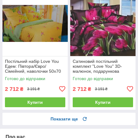
Постільний набір Love You
Сатиновий постільний
Едем: Півтора/Євро/
комплект "Love You" 3D-
Сімейний, наволочки 50x70
малюнок, подарункова
полуторний
упаковка полуторний
Готово до відправки
Готово до відправки
2 712
2 712
₴
₴
3 191 ₴
3 191 ₴
Купити
Купити
Показати ще
Про нас