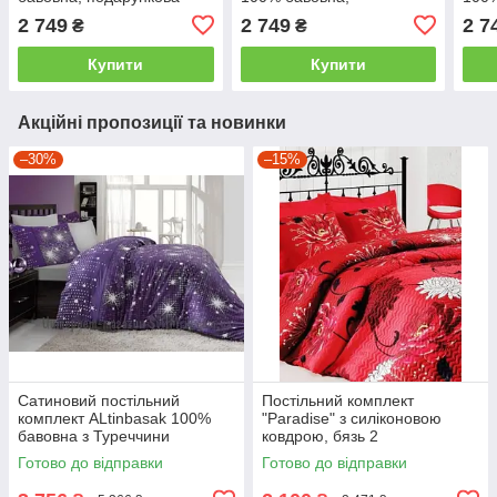
упаковка двоспальний -
подарункова упаковка
двос
2 749
2 749
2 7
₴
₴
євро
двоспальний - євро
Купити
Купити
Акційні пропозиції та новинки
–30%
–15%
Сатиновий постільний
Постільний комплект
комплект ALtinbasak 100%
"Paradise" з силіконовою
бавовна з Туреччини
ковдрою, бязь 2
двоспальний - євро
Готово до відправки
Готово до відправки