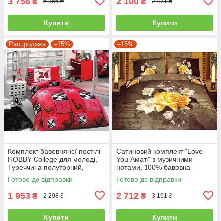
3 756
2 100
₴
₴
5 366 ₴
2 471 ₴
Купити
Купити
Распродажа
–15%
–15%
Комплект бавовняної постілі
Сатиновий комплект "Love
HOBBY College для молоді,
You Аматі" з музичними
Туреччина полуторний,
нотами, 100% бавовна
червоний
полуторний
Готово до відправки
Готово до відправки
1 953
2 712
₴
₴
2 298 ₴
3 191 ₴
Купити
Купити