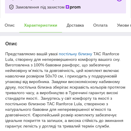
Замовлення під захистом
Опис
Характеристики
Доставка
Оплата
Умови 
Опис
Представляємо вашій увазі
постільну білизну
TAC Ranforce
Lula, створену для неперевершеного комфорту вашого сну.
Виготовлена з 100% бавовни ранфорс, що забезпечує
неймовірну м'якість та довговічність, цей комплект включає
наволочки розміром 50x70 см, і приходить у подарунковій
упаковці від виробника. Завдяки високоякісному набивному
друку, постільна білизна зберігає яскравість кольорів протягом
тривалого часу, а виробництво в Туреччині гарантує високі
стандарти якості.. Зануртесь у світ комфорту та якості з
постільною білизною TAC Ranforce Lula, створеною з
натурального бавовни для неперевершеної м'якості та
довговічності. Європейський розмір комплекту забезпечує
ідеальне покриття та затишок, а висока стійкість до зминання
гарантує легкість у догляді та тривалий термін служби.