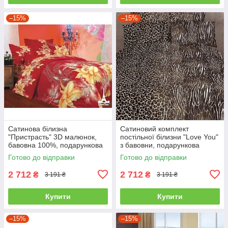
–15%
–15%
Сатинова білизна
Сатиновий комплект
"Пристрасть" 3D малюнок,
постільної білизни "Love You"
бавовна 100%, подарункова
з бавовни, подарункова
упаковка полуторний
упаковка полуторний
Готово до відправки
Готово до відправки
2 712
2 712
₴
₴
3 191 ₴
3 191 ₴
Купити
Купити
–15%
–15%