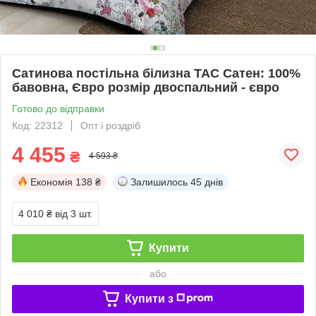
Сатинова постільна білизна TAC Сатен: 100%
бавовна, Євро розмір двоспальний - євро
Готово до відправки
Код: 22312
Опт і роздріб
4 455
₴
4 593 ₴
Економія
138 ₴
Залишилось
45 днів
4 010 ₴
від 3 шт.
Купити
або
Купити з