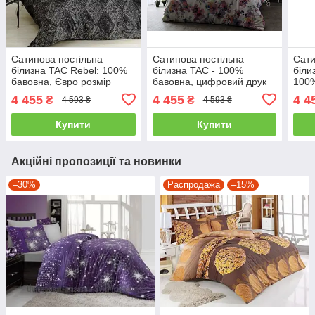
Сатинова постільна
Сатинова постільна
Сати
білизна TAC Rebel: 100%
білизна TAC - 100%
біли
бавовна, Євро розмір
бавовна, цифровий друк
100%
двоспальний - євро
двоспальний - євро
воло
4 455
4 455
4 4
₴
₴
4 593 ₴
4 593 ₴
євро
Купити
Купити
Акційні пропозиції та новинки
–30%
Распродажа
–15%