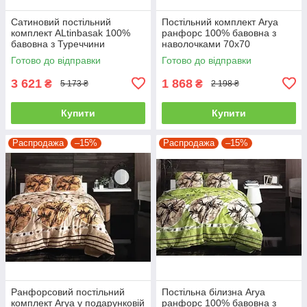
Сатиновий постільний
Постільний комплект Arya
комплект ALtinbasak 100%
ранфорс 100% бавовна з
бавовна з Туреччини
наволочками 70x70
двоспальний - євро
полуторний
Готово до відправки
Готово до відправки
3 621
1 868
₴
₴
5 173 ₴
2 198 ₴
Купити
Купити
Распродажа
–15%
Распродажа
–15%
Ранфорсовий постільний
Постільна білизна Arya
комплект Arya у подарунковій
ранфорс 100% бавовна з