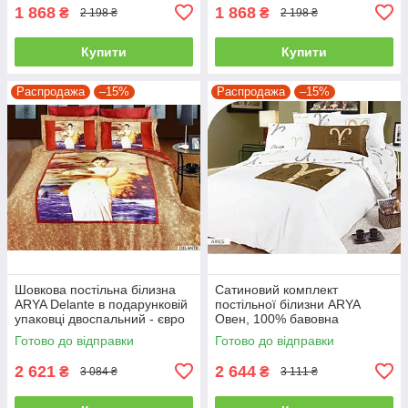
1 868
1 868
₴
₴
2 198 ₴
2 198 ₴
Купити
Купити
Распродажа
–15%
Распродажа
–15%
Шовкова постільна білизна
Сатиновий комплект
ARYA Delante в подарунковій
постільної білизни ARYA
упаковці двоспальний - євро
Овен, 100% бавовна
полуторний
Готово до відправки
Готово до відправки
2 621
2 644
₴
₴
3 084 ₴
3 111 ₴