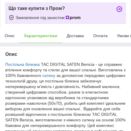
Що таке купити з Пром?
Замовлення під захистом
Опис
Характеристики
Доставка
Оплата
Умови 
Опис
Постільна білизна
TAC DIGITAL SATEN Benicia - це справжнє
втілення комфорту та стилю для вашої спальні. Виготовлена з
100% бавовняного
сатину
за допомогою передових цифрових
технологій друку, ця постільна білизна забезпечує
неперевершену м'якість і довговічність. Набивний малюнок,
створений цифровим способом, разом із елегантною
картонною упаковкою від виробника та стандартними
розмірами наволочок (50x70), робить цей комплект ідеальним
вибором для оновлення вашої спальні.. Відкрийте для себе
розкішний відпочинок з постільною білизною TAC DIGITAL
SATEN Benicia, виготовленою з ніжного сатину на основі 100%
бавовни для неперевершеного комфорту. Цей комплект,
прикрашений етнічними мотивами, поєднує в собі міцність та