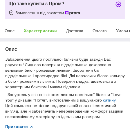
Що таке купити з Пром?
Замовлення під захистом
Опис
Характеристики
Доставка
Оплата
Умови 
Опис
Забарвлення цього постільної білизни буде завжди Вас
радувати! Лицьова поверхня підодіяльника декорована
великими біло - рожевими ліліями. Зворотний бік
підодіяльника і простирадло білі. Дві наволочки білого кольору
з біло - рожевими ліліями. Поверхня гладка, шовковиста з
характерним блиском і мяким відливом.
. Зануртесь у світ снів із комплектом постільної білизни "Love
You" у дизайні "Потяг", виготовленим з вишуканого
сатину
.
Цей комплект не тільки подарує вашій спальні естетичний
вигляд, але й забезпечить неперевершений комфорт завдяки
високоякісному матеріалу та ідеальним розмірам.
Приховати