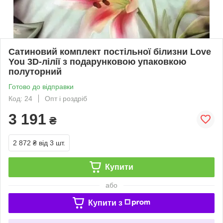
Сатиновий комплект постільної білизни Love
You 3D-лілії з подарунковою упаковкою
полуторний
Готово до відправки
Код: 24
Опт і роздріб
3 191
₴
2 872 ₴
від 3 шт.
Купити
або
Купити з