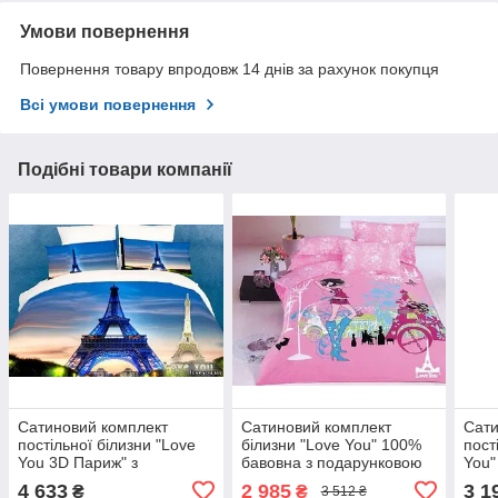
Умови повернення
Повернення товару впродовж 14 днів за рахунок покупця
Всі умови повернення
Подібні товари компанії
Сатиновий комплект
Сатиновий комплект
Сати
постільної білизни "Love
білизни "Love You" 100%
пост
You 3D Париж" з
бавовна з подарунковою
You"
подарунковою упаковкою
упаковкою двоспальний -
пода
4 633
2 985
3 1
₴
₴
3 512 ₴
сімейний (2 підковдри)
євро
пол