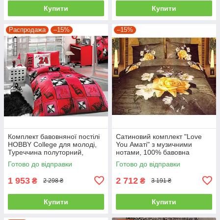
Купити
Купити
Распродажа
–15%
–15%
Комплект бавовняної постілі
Сатиновий комплект "Love
HOBBY College для молоді,
You Аматі" з музичними
Туреччина полуторний,
нотами, 100% бавовна
червоний
полуторний
Готово до відправки
Готово до відправки
1 953
2 712
₴
₴
2 298 ₴
3 191 ₴
Купити
Купити