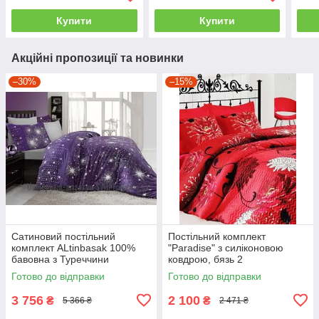
Купити
Купити
Акційні пропозиції та новинки
–30%
–15%
Сатиновий постільний
Постільний комплект
комплект ALtinbasak 100%
"Paradise" з силіконовою
бавовна з Туреччини
ковдрою, бязь 2
двоспальний - євро
Готово до відправки
Готово до відправки
3 756
2 100
₴
₴
5 366 ₴
2 471 ₴