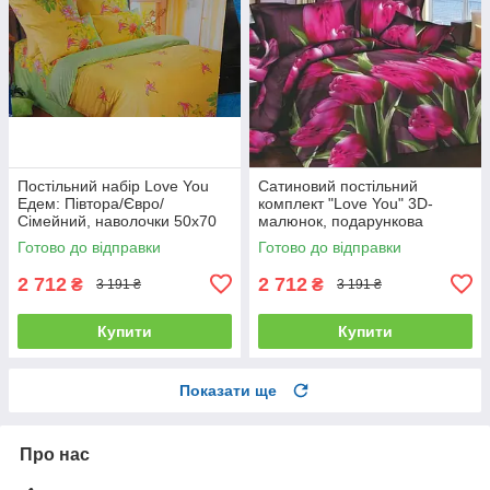
Постільний набір Love You
Сатиновий постільний
Едем: Півтора/Євро/
комплект "Love You" 3D-
Сімейний, наволочки 50x70
малюнок, подарункова
полуторний
упаковка полуторний
Готово до відправки
Готово до відправки
2 712
2 712
₴
₴
3 191 ₴
3 191 ₴
Купити
Купити
Показати ще
Про нас