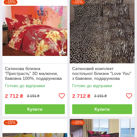
–15%
–15%
Сатинова білизна
Сатиновий комплект
"Пристрасть" 3D малюнок,
постільної білизни "Love You"
бавовна 100%, подарункова
з бавовни, подарункова
упаковка полуторний
упаковка полуторний
Готово до відправки
Готово до відправки
2 712
2 712
₴
₴
3 191 ₴
3 191 ₴
Купити
Купити
–15%
–15%