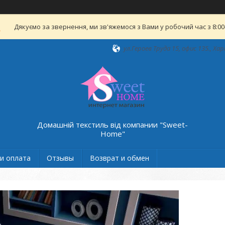
Дякуємо за звернення, ми зв'яжемося з Вами у робочий час з 8:00-
ул.Героев Труда 15, офис 135., Хар
Домашній текстиль від компании "Sweet-
Home"
и оплата
Отзывы
Возврат и обмен