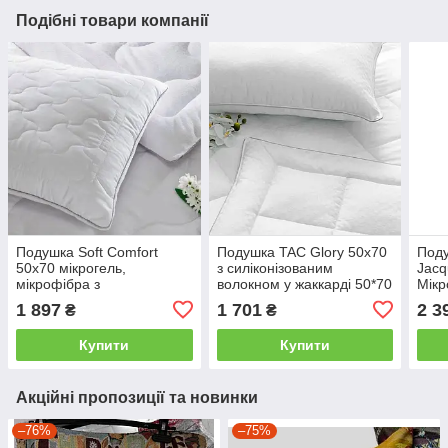
Подібні товари компанії
Подушка Soft Comfort
Подушка TAC Glory 50x70
Под
50x70 мікрогель,
з силіконізованим
Jacq
мікрофібра з
волокном у жаккарді 50*70
Мікр
подарунковою упаковкою
50*7
1 897
1 701
2 3
₴
₴
50*70
Купити
Купити
Акційні пропозиції та новинки
–76%
–75%