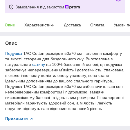
Замовлення під захистом
Опис
Характеристики
Доставка
Оплата
Умови п
Опис
Подушка
TAC Cotton розміром 50x70 см - втілення комфорту
та якості, створена для бездоганного сну. Виготовлена з
натурального
сатину
на 100% бавовняній основі, ця подушка
забезпечує неперевершену м'якість і довговічність. Упакована
в екологічно чисту поліетиленову упаковку, вона стане
ідеальним доповненням до вашого спального гарнітура..
Подушка TAC Cotton розміром 50x70 см забезпечить ваш сон
неперевершеним комфортом і підтримкою, завдяки
високоякісному бавовні та ідеальним розмірам. Гіпоалергенні
матеріали гарантують здоровий сон, а м'якість і легкість
подушки піднімуть ваш відпочинок на новий рівень.
Приховати