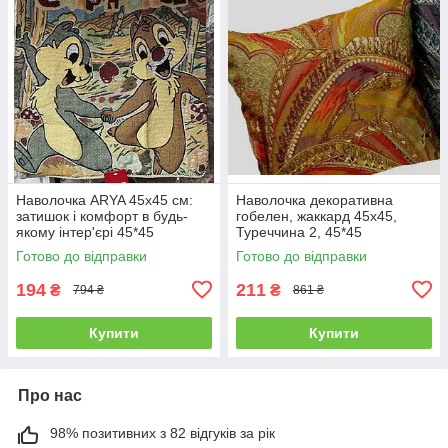
Наволочка ARYA 45x45 см:
Наволочка декоративна
затишок і комфорт в будь-
гобелен, жаккард 45х45,
якому інтер'єрі 45*45
Туреччина 2, 45*45
Готово до відправки
Готово до відправки
194
211
₴
₴
794 ₴
861 ₴
Купити
Купити
Про нас
98% позитивних з 82 відгуків за рік