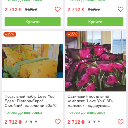
2 712
2 712
₴
₴
3 191 ₴
3 191 ₴
Купити
Купити
–15%
–15%
Постільний набір Love You
Сатиновий постільний
Едем: Півтора/Євро/
комплект "Love You" 3D-
Сімейний, наволочки 50x70
малюнок, подарункова
полуторний
упаковка полуторний
Готово до відправки
Готово до відправки
2 712
2 712
₴
₴
3 191 ₴
3 191 ₴