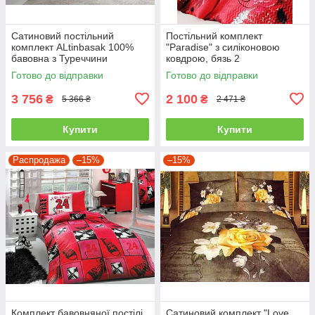
Сатиновий постільний
Постільний комплект
комплект ALtinbasak 100%
"Paradise" з силіконовою
бавовна з Туреччини
ковдрою, бязь 2
двоспальний - євро
Готово до відправки
Готово до відправки
3 756
2 100
₴
₴
5 366 ₴
2 471 ₴
Купити
Купити
Распродажа
–15%
–15%
Комплект бавовняної постілі
Сатиновий комплект "Love