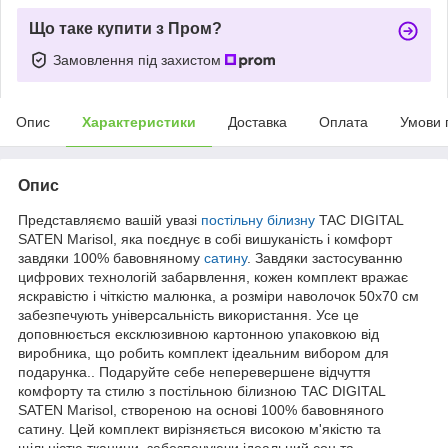
Що таке купити з Пром?
Замовлення під захистом
Опис
Характеристики
Доставка
Оплата
Умови 
Опис
Представляємо вашій увазі
постільну білизну
TAC DIGITAL
SATEN Marisol, яка поєднує в собі вишуканість і комфорт
завдяки 100% бавовняному
сатину
. Завдяки застосуванню
цифрових технологій забарвлення, кожен комплект вражає
яскравістю і чіткістю малюнка, а розміри наволочок 50x70 см
забезпечують універсальність використання. Усе це
доповнюється ексклюзивною картонною упаковкою від
виробника, що робить комплект ідеальним вибором для
подарунка.. Подаруйте себе неперевершене відчуття
комфорту та стилю з постільною білизною TAC DIGITAL
SATEN Marisol, створеною на основі 100% бавовняного
сатину. Цей комплект вирізняється високою м'якістю та
щільністю тканини, забезпечуючи ідеальний сон та