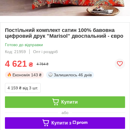
Постільний комплект сатин 100% бавовна
цифровий друк "Marisol" двоспальний - євро
Готово до відправки
Код: 21959
Опт і роздріб
4 621
₴
4 764 ₴
Економія
143 ₴
Залишилось
46 днів
4 159 ₴
від 3 шт.
Купити
або
Купити з