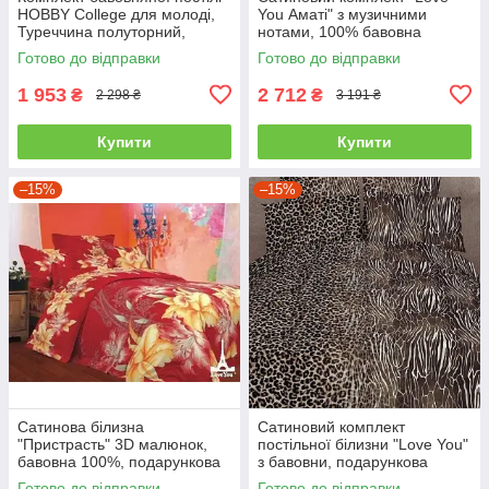
HOBBY College для молоді,
You Аматі" з музичними
Туреччина полуторний,
нотами, 100% бавовна
червоний
полуторний
Готово до відправки
Готово до відправки
1 953
2 712
₴
₴
2 298 ₴
3 191 ₴
Купити
Купити
–15%
–15%
Сатинова білизна
Сатиновий комплект
"Пристрасть" 3D малюнок,
постільної білизни "Love You"
бавовна 100%, подарункова
з бавовни, подарункова
упаковка полуторний
упаковка полуторний
Готово до відправки
Готово до відправки