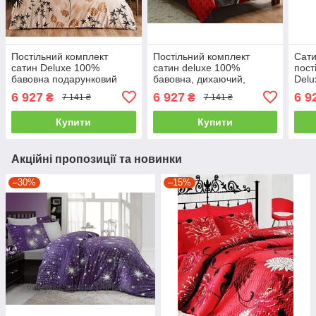
Постільний комплект
Постільний комплект
Сати
сатин Deluxe 100%
сатин deluxe 100%
пост
бавовна подарунковий
бавовна, дихаючий,
Delu
сімейний (2 підковдри)
Туреччина сімейний (2
баво
6 927
6 927
6 9
₴
₴
7 141 ₴
7 141 ₴
підковдри)
підк
Купити
Купити
Акційні пропозиції та новинки
–30%
–15%