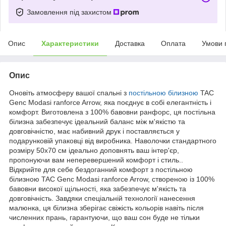
Замовлення під захистом
Опис
Характеристики
Доставка
Оплата
Умови 
Опис
Оновіть атмосферу вашої спальні з
постільною білизною
TAC
Genc Modasi ranforce Arrow, яка поєднує в собі елегантність і
комфорт. Виготовлена з 100% бавовни ранфорс, ця постільна
білизна забезпечує ідеальний баланс між м'якістю та
довговічністю, має набивний друк і поставляється у
подарунковій упаковці від виробника. Наволочки стандартного
розміру 50x70 см ідеально доповнять ваш інтер'єр,
пропонуючи вам неперевершений комфорт і стиль..
Відкрийте для себе бездоганний комфорт з постільною
білизною TAC Genc Modasi ranforce Arrow, створеною із 100%
бавовни високої щільності, яка забезпечує м'якість та
довговічність. Завдяки спеціальній технології нанесення
малюнка, ця білизна зберігає свіжість кольорів навіть після
численних прань, гарантуючи, що ваш сон буде не тільки