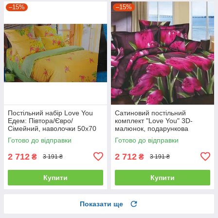
–15%
–15%
Постільний набір Love You
Сатиновий постільний
Едем: Півтора/Євро/
комплект "Love You" 3D-
Сімейний, наволочки 50x70
малюнок, подарункова
полуторний
упаковка полуторний
Готово до відправки
Готово до відправки
2 712
2 712
₴
₴
3 191 ₴
3 191 ₴
Купити
Купити
Показати ще