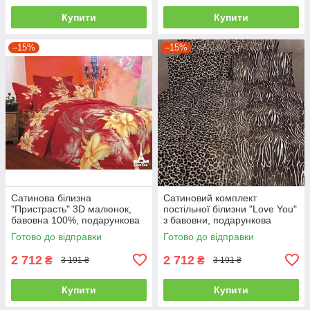
Купити
Купити
–15%
–15%
Сатинова білизна
Сатиновий комплект
"Пристрасть" 3D малюнок,
постільної білизни "Love You"
бавовна 100%, подарункова
з бавовни, подарункова
упаковка полуторний
упаковка полуторний
Готово до відправки
Готово до відправки
2 712
2 712
₴
₴
3 191 ₴
3 191 ₴
Купити
Купити