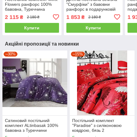
Flowers ранфорс 100%
"Смурфіки" з бавовни
ранф
бавовна, Туреччина
ранфорс в подарунковій
пода
полуторний
упаковці полуторний
пол
2 115
1 853
1 9
₴
₴
2 180 ₴
2 180 ₴
Купити
Купити
Акційні пропозиції та новинки
–30%
–15%
Сатиновий постільний
Постільний комплект
комплект ALtinbasak 100%
"Paradise" з силіконовою
бавовна з Туреччини
ковдрою, бязь 2
двоспальний - євро