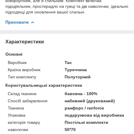
комфортним, але й стильним. Комплект включає
підодіяльник, простирадло на гумці та дві наволочки, ідеально
підходящі для оновлення вашої спальні.
Приховати
Характеристики
Основні
Виробник
Tac
Країна виробник
Туреччина
Тип комплекту
Полуторний
Користувальницькі характеристики
Склад тканини
бавовна - 100%
Спосіб забарвлення
набивний (друкований)
Тканина
ранфорс / ranforce
Упаковка
подарункова від виробника
категорія товару
Постільні комплекти
наволочки
50*70