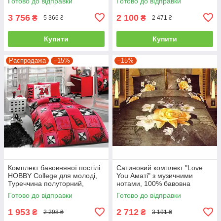
Готово до відправки
Готово до відправки
3 756
2 100
₴
₴
5 366 ₴
2 471 ₴
Купити
Купити
Распродажа
–15%
–15%
Комплект бавовняної постілі
Сатиновий комплект "Love
HOBBY College для молоді,
You Аматі" з музичними
Туреччина полуторний,
нотами, 100% бавовна
червоний
полуторний
Готово до відправки
Готово до відправки
1 953
2 712
₴
₴
2 298 ₴
3 191 ₴