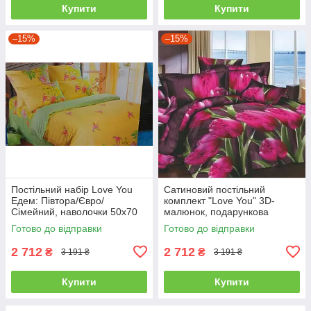
Купити
Купити
–15%
–15%
Постільний набір Love You
Сатиновий постільний
Едем: Півтора/Євро/
комплект "Love You" 3D-
Сімейний, наволочки 50x70
малюнок, подарункова
полуторний
упаковка полуторний
Готово до відправки
Готово до відправки
2 712
2 712
₴
₴
3 191 ₴
3 191 ₴
Купити
Купити