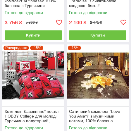
комплект ALtinbasak 100%
"Paradise" з силіконовою
бавовна з Туреччини
ковдрою, бязь 2
двоспальний - євро
Готово до відправки
Готово до відправки
3 756
2 100
₴
₴
5 366 ₴
2 471 ₴
Купити
Купити
Распродажа
–15%
–15%
Комплект бавовняної постілі
Сатиновий комплект "Love
HOBBY College для молоді,
You Аматі" з музичними
Туреччина полуторний,
нотами, 100% бавовна
червоний
полуторний
Готово до відправки
Готово до відправки