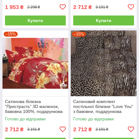
1 953
2 712
₴
₴
2 298 ₴
3 191 ₴
Купити
Купити
–15%
–15%
Сатинова білизна
Сатиновий комплект
"Пристрасть" 3D малюнок,
постільної білизни "Love You"
бавовна 100%, подарункова
з бавовни, подарункова
упаковка полуторний
упаковка полуторний
Готово до відправки
Готово до відправки
2 712
2 712
₴
₴
3 191 ₴
3 191 ₴