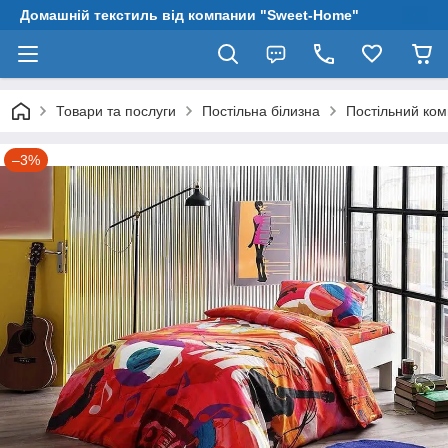
Домашній текстиль від компании "Sweet-Home"
Товари та послуги
Постільна білизна
Постільний ко
–3%