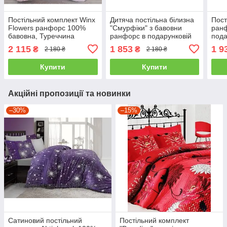
Постільний комплект Winx
Дитяча постільна білизна
Пост
Flowers ранфорс 100%
"Смурфіки" з бавовни
ранф
бавовна, Туреччина
ранфорс в подарунковій
пода
полуторний
упаковці полуторний
пол
2 115
1 853
1 9
₴
₴
2 180 ₴
2 180 ₴
Купити
Купити
Акційні пропозиції та новинки
–30%
–15%
Сатиновий постільний
Постільний комплект