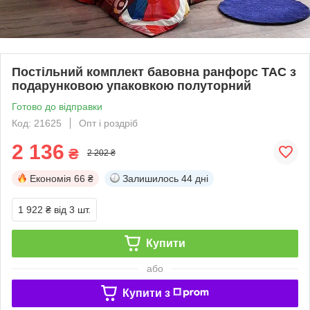
Постільний комплект бавовна ранфорс TAC з
подарунковою упаковкою полуторний
Готово до відправки
Код: 21625
Опт і роздріб
2 136
₴
2 202 ₴
Економія
66 ₴
Залишилось
44 дні
1 922 ₴
від 3 шт.
Купити
або
Купити з