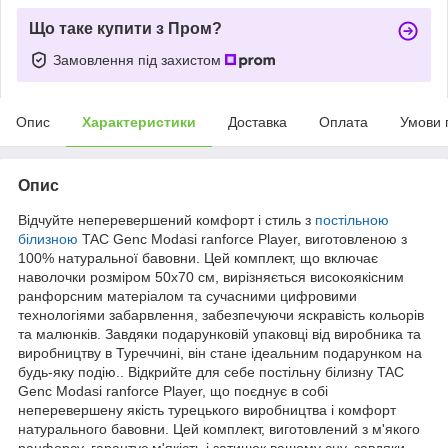
Що таке купити з Пром?
Замовлення під захистом
Опис
Характеристики
Доставка
Оплата
Умови 
Опис
Відчуйте неперевершений комфорт і стиль з
постільною
білизною
TAC Genc Modasi ranforce Player, виготовленою з
100% натуральної бавовни. Цей комплект, що включає
наволочки розміром 50x70 см, вирізняється високоякісним
ранфорсним матеріалом та сучасними цифровими
технологіями забарвлення, забезпечуючи яскравість кольорів
та малюнків. Завдяки подарунковій упаковці від виробника та
виробництву в Туреччині, він стане ідеальним подарунком на
будь-яку подію.. Відкрийте для себе постільну білизну TAC
Genc Modasi ranforce Player, що поєднує в собі
неперевершену якість турецького виробництва і комфорт
натурального бавовни. Цей комплект, виготовлений з м'якого
ранфорсу, гарантує м'якість і затишок вашому сну, завдяки