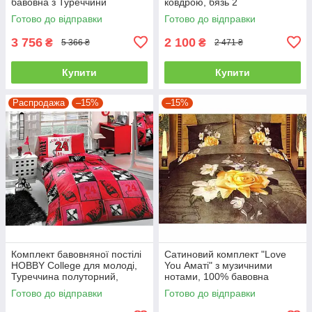
бавовна з Туреччини
ковдрою, бязь 2
двоспальний - євро
Готово до відправки
Готово до відправки
3 756
2 100
₴
₴
5 366 ₴
2 471 ₴
Купити
Купити
Распродажа
–15%
–15%
Комплект бавовняної постілі
Сатиновий комплект "Love
HOBBY College для молоді,
You Аматі" з музичними
Туреччина полуторний,
нотами, 100% бавовна
червоний
полуторний
Готово до відправки
Готово до відправки