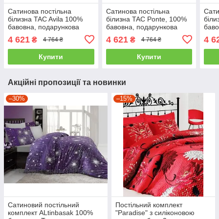
Сатинова постільна
Сатинова постільна
Сати
білизна TAC Avila 100%
білизна TAC Ponte, 100%
біли
бавовна, подарункова
бавовна, подарункова
баво
упаковка євро- 4
упаковка євро- 4
упак
4 621
4 621
4 6
₴
₴
4 764 ₴
4 764 ₴
наволочки
наволочки
євро
Купити
Купити
Акційні пропозиції та новинки
–30%
–15%
Сатиновий постільний
Постільний комплект
комплект ALtinbasak 100%
"Paradise" з силіконовою