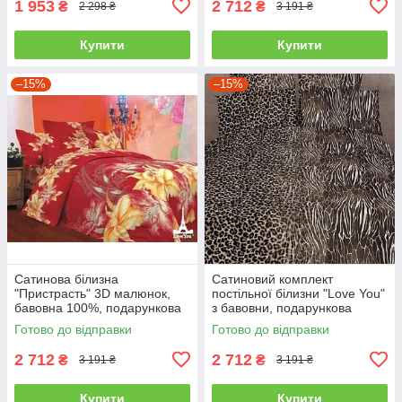
1 953
2 712
₴
₴
2 298 ₴
3 191 ₴
Купити
Купити
–15%
–15%
Сатинова білизна
Сатиновий комплект
"Пристрасть" 3D малюнок,
постільної білизни "Love You"
бавовна 100%, подарункова
з бавовни, подарункова
упаковка полуторний
упаковка полуторний
Готово до відправки
Готово до відправки
2 712
2 712
₴
₴
3 191 ₴
3 191 ₴
Купити
Купити