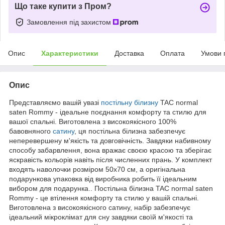
Що таке купити з Пром?
Замовлення під захистом
Опис
Характеристики
Доставка
Оплата
Умови 
Опис
Представляємо вашій увазі
постільну білизну
TAC normal
saten Rommy - ідеальне поєднання комфорту та стилю для
вашої спальні. Виготовлена з високоякісного 100%
бавовняного
сатину
, ця постільна білизна забезпечує
неперевершену м'якість та довговічність. Завдяки набивному
способу забарвлення, вона вражає своєю красою та зберігає
яскравість кольорів навіть після численних прань. У комплект
входять наволочки розміром 50x70 см, а оригінальна
подарункова упаковка від виробника робить її ідеальним
вибором для подарунка.. Постільна білизна TAC normal saten
Rommy - це втілення комфорту та стилю у вашій спальні.
Виготовлена з високоякісного сатину, набір забезпечує
ідеальний мікроклімат для сну завдяки своїй м'якості та