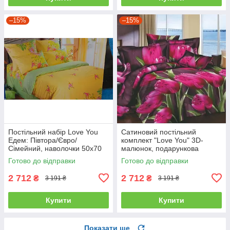
–15%
–15%
Постільний набір Love You
Сатиновий постільний
Едем: Півтора/Євро/
комплект "Love You" 3D-
Сімейний, наволочки 50x70
малюнок, подарункова
полуторний
упаковка полуторний
Готово до відправки
Готово до відправки
2 712
2 712
₴
₴
3 191 ₴
3 191 ₴
Купити
Купити
Показати ще