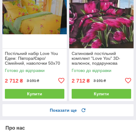
Постільний набір Love You
Сатиновий постільний
Едем: Півтора/Євро/
комплект "Love You" 3D-
Сімейний, наволочки 50x70
малюнок, подарункова
полуторний
упаковка полуторний
Готово до відправки
Готово до відправки
2 712
2 712
₴
₴
3 191 ₴
3 191 ₴
Купити
Купити
Показати ще
Про нас