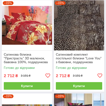
–15%
–15%
Сатинова білизна
Сатиновий комплект
"Пристрасть" 3D малюнок,
постільної білизни "Love You"
бавовна 100%, подарункова
з бавовни, подарункова
упаковка полуторний
упаковка полуторний
Готово до відправки
Готово до відправки
2 712
2 712
₴
₴
3 191 ₴
3 191 ₴
Купити
Купити
–15%
–15%