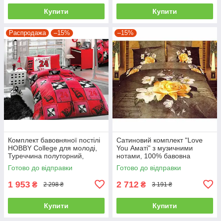
Купити
Купити
Распродажа
–15%
–15%
Комплект бавовняної постілі
Сатиновий комплект "Love
HOBBY College для молоді,
You Аматі" з музичними
Туреччина полуторний,
нотами, 100% бавовна
червоний
полуторний
Готово до відправки
Готово до відправки
1 953
2 712
₴
₴
2 298 ₴
3 191 ₴
Купити
Купити