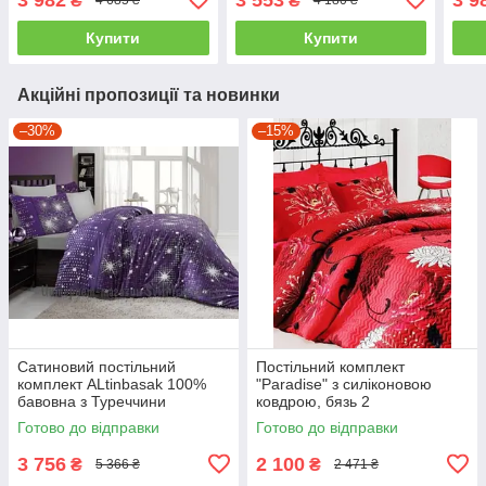
₴
₴
4 685 ₴
4 180 ₴
євро- 4 наволочки
євро
Купити
Купити
Акційні пропозиції та новинки
–30%
–15%
Сатиновий постільний
Постільний комплект
комплект ALtinbasak 100%
"Paradise" з силіконовою
бавовна з Туреччини
ковдрою, бязь 2
двоспальний - євро
Готово до відправки
Готово до відправки
3 756
2 100
₴
₴
5 366 ₴
2 471 ₴