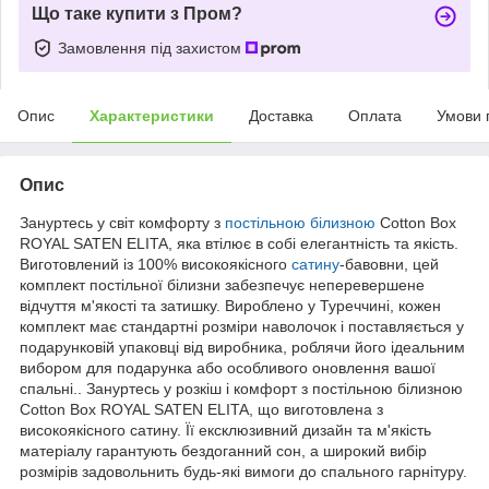
Що таке купити з Пром?
Замовлення під захистом
Опис
Характеристики
Доставка
Оплата
Умови 
Опис
Зануртесь у світ комфорту з
постільною білизною
Cotton Box
ROYAL SATEN ELITA, яка втілює в собі елегантність та якість.
Виготовлений із 100% високоякісного
сатину
-бавовни, цей
комплект постільної білизни забезпечує неперевершене
відчуття м'якості та затишку. Вироблено у Туреччині, кожен
комплект має стандартні розміри наволочок і поставляється у
подарунковій упаковці від виробника, роблячи його ідеальним
вибором для подарунка або особливого оновлення вашої
спальні.. Зануртесь у розкіш і комфорт з постільною білизною
Cotton Box ROYAL SATEN ELITA, що виготовлена з
високоякісного сатину. Її ексклюзивний дизайн та м'якість
матеріалу гарантують бездоганний сон, а широкий вибір
розмірів задовольнить будь-які вимоги до спального гарнітуру.