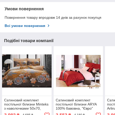
Умови повернення
Повернення товару впродовж 14 днів за рахунок покупця
Всі умови повернення
Подібні товари компанії
Сатиновий комплект
Сатиновий комплект
Сати
постільної білизни Minteks
постільної білизни ARYA
пост
з наволочками 50x70,
100% бавовна, "Євро"
Arli
подарункова упаковка
двоспальний - євро
пода
3 982
3 553
3 9