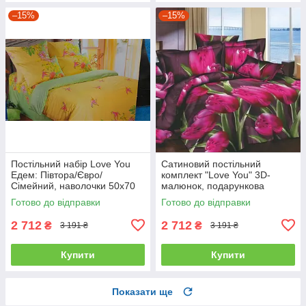
–15%
–15%
Постільний набір Love You
Сатиновий постільний
Едем: Півтора/Євро/
комплект "Love You" 3D-
Сімейний, наволочки 50x70
малюнок, подарункова
полуторний
упаковка полуторний
Готово до відправки
Готово до відправки
2 712
2 712
₴
₴
3 191 ₴
3 191 ₴
Купити
Купити
Показати ще