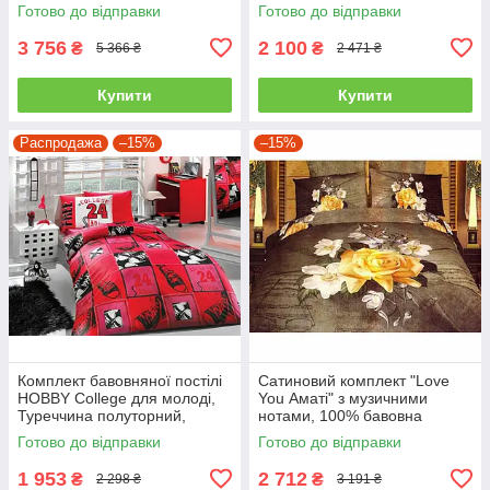
двоспальний - євро
Готово до відправки
Готово до відправки
3 756
2 100
₴
₴
5 366 ₴
2 471 ₴
Купити
Купити
Распродажа
–15%
–15%
Комплект бавовняної постілі
Сатиновий комплект "Love
HOBBY College для молоді,
You Аматі" з музичними
Туреччина полуторний,
нотами, 100% бавовна
червоний
полуторний
Готово до відправки
Готово до відправки
1 953
2 712
₴
₴
2 298 ₴
3 191 ₴