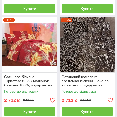
Купити
Купити
–15%
–15%
Сатинова білизна
Сатиновий комплект
"Пристрасть" 3D малюнок,
постільної білизни "Love You"
бавовна 100%, подарункова
з бавовни, подарункова
упаковка полуторний
упаковка полуторний
Готово до відправки
Готово до відправки
2 712
2 712
₴
₴
3 191 ₴
3 191 ₴
Купити
Купити