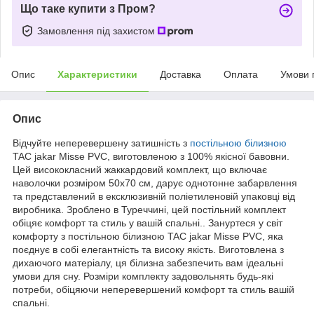
Що таке купити з Пром?
Замовлення під захистом
Опис
Характеристики
Доставка
Оплата
Умови 
Опис
Відчуйте неперевершену затишність з
постільною білизною
TAC jakar Misse PVC, виготовленою з 100% якісної бавовни.
Цей висококласний жаккардовий комплект, що включає
наволочки розміром 50x70 см, дарує однотонне забарвлення
та представлений в ексклюзивній поліетиленовій упаковці від
виробника. Зроблено в Туреччині, цей постільний комплект
обіцяє комфорт та стиль у вашій спальні.. Зануртеся у світ
комфорту з постільною білизною TAC jakar Misse PVC, яка
поєднує в собі елегантність та високу якість. Виготовлена з
дихаючого матеріалу, ця білизна забезпечить вам ідеальні
умови для сну. Розміри комплекту задовольнять будь-які
потреби, обіцяючи неперевершений комфорт та стиль вашій
спальні.