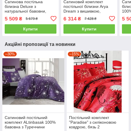
Сатинова постільна
Сатиновий комплект
Сати
білизна Deluxe з
постільної білизни Arya
біли
натуральної бавовни,
Dream з вишивкою,
100%
Туреччина двоспальний -
Туреччина двоспальний -
двос
5 509
6 314
5 5
₴
₴
5 679 ₴
7 428 ₴
євро
євро
Купити
Купити
Акційні пропозиції та новинки
–30%
–15%
Сатиновий постільний
Постільний комплект
комплект ALtinbasak 100%
"Paradise" з силіконовою
бавовна з Туреччини
ковдрою, бязь 2