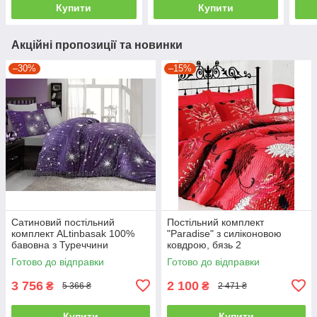
Купити
Купити
Акційні пропозиції та новинки
–30%
–15%
Сатиновий постільний
Постільний комплект
комплект ALtinbasak 100%
"Paradise" з силіконовою
бавовна з Туреччини
ковдрою, бязь 2
двоспальний - євро
Готово до відправки
Готово до відправки
3 756
2 100
₴
₴
5 366 ₴
2 471 ₴
Купити
Купити