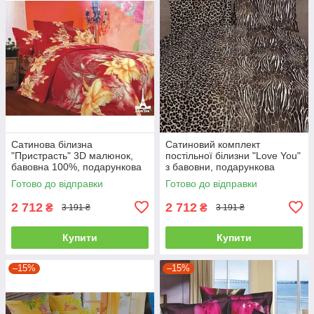
Сатинова білизна
Сатиновий комплект
"Пристрасть" 3D малюнок,
постільної білизни "Love You"
бавовна 100%, подарункова
з бавовни, подарункова
упаковка полуторний
упаковка полуторний
Готово до відправки
Готово до відправки
2 712
2 712
₴
₴
3 191 ₴
3 191 ₴
Купити
Купити
–15%
–15%