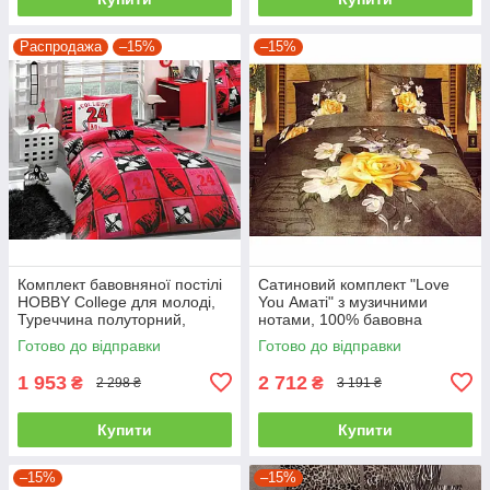
Распродажа
–15%
–15%
Комплект бавовняної постілі
Сатиновий комплект "Love
HOBBY College для молоді,
You Аматі" з музичними
Туреччина полуторний,
нотами, 100% бавовна
червоний
полуторний
Готово до відправки
Готово до відправки
1 953
2 712
₴
₴
2 298 ₴
3 191 ₴
Купити
Купити
–15%
–15%