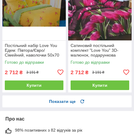
Постільний набір Love You
Сатиновий постільний
Едем: Півтора/Євро/
комплект "Love You" 3D-
Сімейний, наволочки 50x70
малюнок, подарункова
полуторний
упаковка полуторний
Готово до відправки
Готово до відправки
2 712
2 712
₴
₴
3 191 ₴
3 191 ₴
Купити
Купити
Показати ще
Про нас
98% позитивних з 82 відгуків за рік