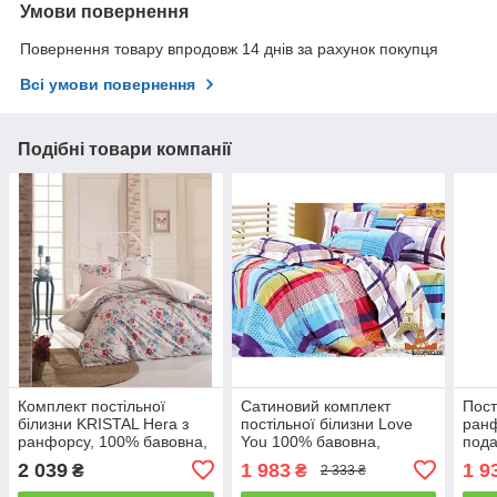
Умови повернення
Повернення товару впродовж 14 днів за рахунок покупця
Всі умови повернення
Подібні товари компанії
Комплект постільної
Сатиновий комплект
Пост
білизни KRISTAL Hera з
постільної білизни Love
ранф
ранфорсу, 100% бавовна,
You 100% бавовна,
пода
подарункова упаковка
подарункова упаковка
пол
2 039
1 983
1 9
₴
₴
2 333 ₴
двоспальний - євро
двоспальний - євро