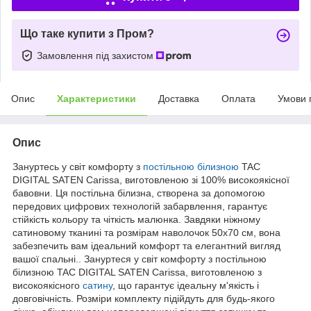
Що таке купити з Пром?
Замовлення під захистом
Опис
Характеристики
Доставка
Оплата
Умови 
Опис
Зануртесь у світ комфорту з
постільною білизною
TAC
DIGITAL SATEN Carissa, виготовленою зі 100% високоякісної
бавовни. Ця постільна білизна, створена за допомогою
передових цифрових технологій забарвлення, гарантує
стійкість кольору та чіткість малюнка. Завдяки ніжному
сатиновому тканині та розмірам наволочок 50x70 см, вона
забезпечить вам ідеальний комфорт та елегантний вигляд
вашої спальні.. Зануртеся у світ комфорту з постільною
білизною TAC DIGITAL SATEN Carissa, виготовленою з
високоякісного
сатину
, що гарантує ідеальну м'якість і
довговічність. Розміри комплекту підійдуть для будь-якого