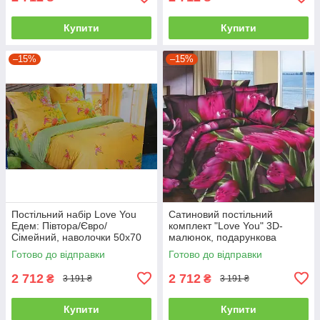
Купити
Купити
–15%
–15%
Постільний набір Love You
Сатиновий постільний
Едем: Півтора/Євро/
комплект "Love You" 3D-
Сімейний, наволочки 50x70
малюнок, подарункова
полуторний
упаковка полуторний
Готово до відправки
Готово до відправки
2 712
2 712
₴
₴
3 191 ₴
3 191 ₴
Купити
Купити