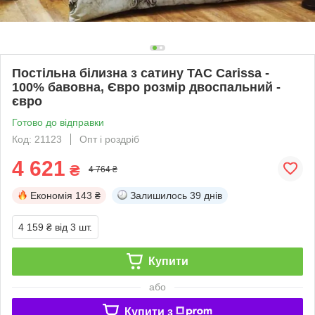
Постільна білизна з сатину TAC Carissa -
100% бавовна, Євро розмір двоспальний -
євро
Готово до відправки
Код: 21123
Опт і роздріб
4 621
₴
4 764 ₴
Економія
143 ₴
Залишилось
39 днів
4 159 ₴
від 3 шт.
Купити
або
Купити з