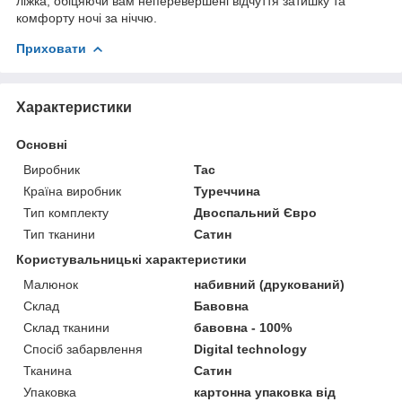
ліжка, обіцяючи вам неперевершені відчуття затишку та
комфорту ночі за ніччю.
Приховати
Характеристики
Основні
Виробник
Tac
Країна виробник
Туреччина
Тип комплекту
Двоспальний Євро
Тип тканини
Сатин
Користувальницькі характеристики
Малюнок
набивний (друкований)
Склад
Бавовна
Склад тканини
бавовна - 100%
Спосіб забарвлення
Digital technology
Тканина
Сатин
Упаковка
картонна упаковка від