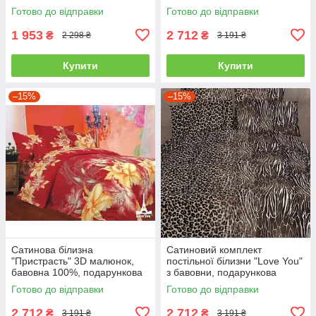
червоний
полуторний
Готово до відправки
Готово до відправки
1 953
2 712
₴
₴
2 298 ₴
3 191 ₴
Купити
Купити
–15%
–15%
Сатинова білизна
Сатиновий комплект
"Пристрасть" 3D малюнок,
постільної білизни "Love You"
бавовна 100%, подарункова
з бавовни, подарункова
упаковка полуторний
упаковка полуторний
Готово до відправки
Готово до відправки
2 712
2 712
₴
₴
3 191 ₴
3 191 ₴