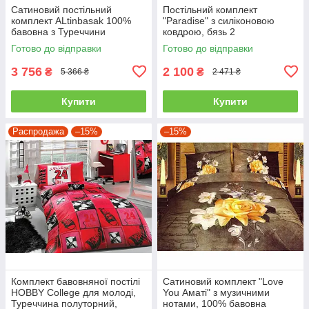
Сатиновий постільний
Постільний комплект
комплект ALtinbasak 100%
"Paradise" з силіконовою
бавовна з Туреччини
ковдрою, бязь 2
двоспальний - євро
Готово до відправки
Готово до відправки
3 756
2 100
₴
₴
5 366 ₴
2 471 ₴
Купити
Купити
Распродажа
–15%
–15%
Комплект бавовняної постілі
Сатиновий комплект "Love
HOBBY College для молоді,
You Аматі" з музичними
Туреччина полуторний,
нотами, 100% бавовна