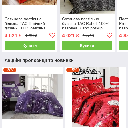
Сатинова постільна
Сатинова постільна
Пост
білизна TAC Етнічний
білизна TAC Rebel: 100%
Prem
дизайн 100% бавовна
бавовна, Євро розмір
баво
двоспальний - євро
двоспальний - євро
двос
4 621
4 621
4 8
₴
₴
4 764 ₴
4 764 ₴
Купити
Купити
Акційні пропозиції та новинки
–30%
–15%