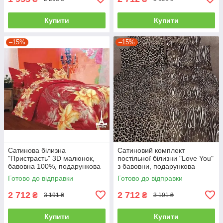
Купити
Купити
–15%
–15%
Сатинова білизна
Сатиновий комплект
"Пристрасть" 3D малюнок,
постільної білизни "Love You"
бавовна 100%, подарункова
з бавовни, подарункова
упаковка полуторний
упаковка полуторний
Готово до відправки
Готово до відправки
2 712
2 712
₴
₴
3 191 ₴
3 191 ₴
Купити
Купити