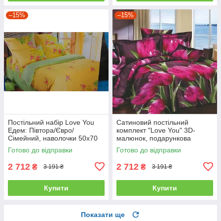
–15%
–15%
Постільний набір Love You
Сатиновий постільний
Едем: Півтора/Євро/
комплект "Love You" 3D-
Сімейний, наволочки 50x70
малюнок, подарункова
полуторний
упаковка полуторний
Готово до відправки
Готово до відправки
2 712
2 712
₴
₴
3 191 ₴
3 191 ₴
Купити
Купити
Показати ще