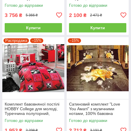
двоспальний - євро
Готово до відправки
Готово до відправки
3 756
2 100
₴
₴
5 366 ₴
2 471 ₴
Купити
Купити
Распродажа
–15%
–15%
Комплект бавовняної постілі
Сатиновий комплект "Love
HOBBY College для молоді,
You Аматі" з музичними
Туреччина полуторний,
нотами, 100% бавовна
червоний
полуторний
Готово до відправки
Готово до відправки
1 953
2 712
₴
₴
2 298 ₴
3 191 ₴