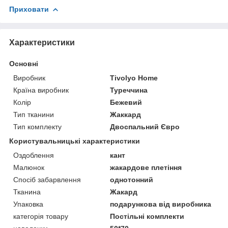
Приховати
Характеристики
Основні
Виробник
Tivolyo Home
Країна виробник
Туреччина
Колір
Бежевий
Тип тканини
Жаккард
Тип комплекту
Двоспальний Євро
Користувальницькі характеристики
Оздоблення
кант
Малюнок
жакардове плетіння
Спосіб забарвлення
однотонний
Тканина
Жакард
Упаковка
подарункова від виробника
категорія товару
Постільні комплекти