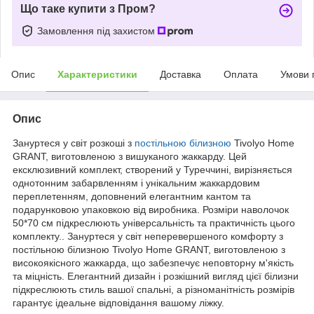
Що таке купити з Пром?
Замовлення під захистом
Опис
Характеристики
Доставка
Оплата
Умови 
Опис
Зануртеся у світ розкоші з
постільною білизною
Tivolyo Home
GRANT, виготовленою з вишуканого жаккарду. Цей
ексклюзивний комплект, створений у Туреччині, вирізняється
однотонним забарвленням і унікальним жаккардовим
переплетенням, доповнений елегантним кантом та
подарунковою упаковкою від виробника. Розміри наволочок
50*70 см підкреслюють універсальність та практичність цього
комплекту.. Зануртеся у світ неперевершеного комфорту з
постільною білизною Tivolyo Home GRANT, виготовленою з
високоякісного жаккарда, що забезпечує неповторну м'якість
та міцність. Елегантний дизайн і розкішний вигляд цієї білизни
підкреслюють стиль вашої спальні, а різноманітність розмірів
гарантує ідеальне відповідання вашому ліжку.