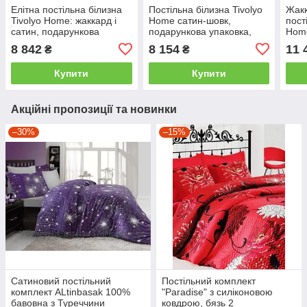
Елітна постільна білизна
Постільна білизна Tivolyo
Жакк
Tivolyo Home: жаккард і
Home сатин-шовк,
пост
сатин, подарункова
подарункова упаковка,
Hom
упаковка двоспальний -
Євро двоспальний - євро
упак
8 842
8 154
11 
₴
₴
євро
євро
Купити
Купити
Акційні пропозиції та новинки
–30%
–15%
Сатиновий постільний
Постільний комплект
комплект ALtinbasak 100%
"Paradise" з силіконовою
бавовна з Туреччини
ковдрою, бязь 2