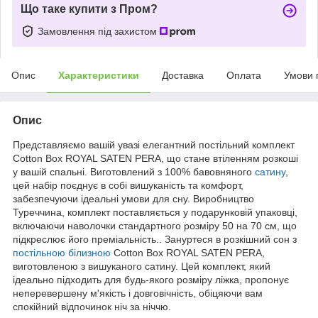
Що таке купити з Пром?
Замовлення під захистом
Опис
Характеристики
Доставка
Оплата
Умови 
Опис
Представляємо вашій увазі елегантний постільний комплект
Cotton Box ROYAL SATEN PERA, що стане втіленням розкоші
у вашій спальні. Виготовлений з 100% бавовняного
сатину
,
цей набір поєднує в собі вишуканість та комфорт,
забезпечуючи ідеальні умови для сну. Виробництво
Туреччина, комплект поставляється у подарунковій упаковці,
включаючи наволочки стандартного розміру 50 на 70 см, що
підкреслює його преміальність.. Зануртеся в розкішний сон з
постільною білизною
Cotton Box ROYAL SATEN PERA,
виготовленою з вишуканого сатину. Цей комплект, який
ідеально підходить для будь-якого розміру ліжка, пропонує
неперевершену м'якість і довговічність, обіцяючи вам
спокійний відпочинок ніч за ніччю.