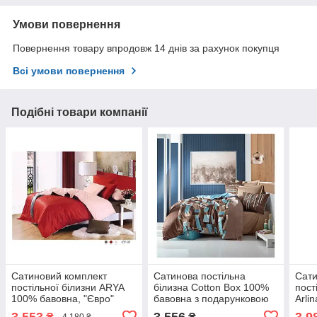
Умови повернення
Повернення товару впродовж 14 днів за рахунок покупця
Всі умови повернення
Подібні товари компанії
Сатиновий комплект
Сатинова постільна
Сати
постільної білизни ARYA
білизна Cotton Box 100%
пост
100% бавовна, "Євро"
бавовна з подарунковою
Arli
двоспальний - євро
упаковкою євро- 4
пода
3 553
3 556
3 9