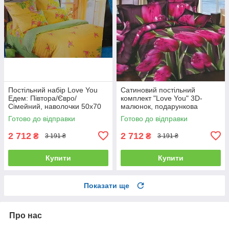
Постільний набір Love You
Сатиновий постільний
Едем: Півтора/Євро/
комплект "Love You" 3D-
Сімейний, наволочки 50x70
малюнок, подарункова
полуторний
упаковка полуторний
Готово до відправки
Готово до відправки
2 712
2 712
₴
₴
3 191 ₴
3 191 ₴
Купити
Купити
Показати ще
Про нас