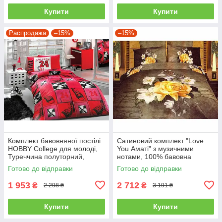
Купити
Купити
Распродажа
–15%
–15%
Комплект бавовняної постілі
Сатиновий комплект "Love
HOBBY College для молоді,
You Аматі" з музичними
Туреччина полуторний,
нотами, 100% бавовна
червоний
полуторний
Готово до відправки
Готово до відправки
1 953
2 712
₴
₴
2 298 ₴
3 191 ₴
Купити
Купити