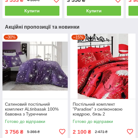
₴
₴
4 180 ₴
наволочки
євро
Купити
Купити
Акційні пропозиції та новинки
–30%
–15%
Сатиновий постільний
Постільний комплект
комплект ALtinbasak 100%
"Paradise" з силіконовою
бавовна з Туреччини
ковдрою, бязь 2
двоспальний - євро
Готово до відправки
Готово до відправки
3 756
2 100
₴
₴
5 366 ₴
2 471 ₴