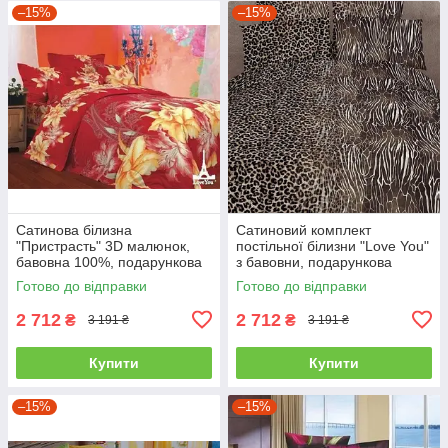
–15%
–15%
Сатинова білизна
Сатиновий комплект
"Пристрасть" 3D малюнок,
постільної білизни "Love You"
бавовна 100%, подарункова
з бавовни, подарункова
упаковка полуторний
упаковка полуторний
Готово до відправки
Готово до відправки
2 712
2 712
₴
₴
3 191 ₴
3 191 ₴
Купити
Купити
–15%
–15%