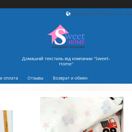
ул.Героев Труда 15, офис 135., Хар
Домашній текстиль від компании "Sweet-
Home"
и оплата
Отзывы
Возврат и обмен