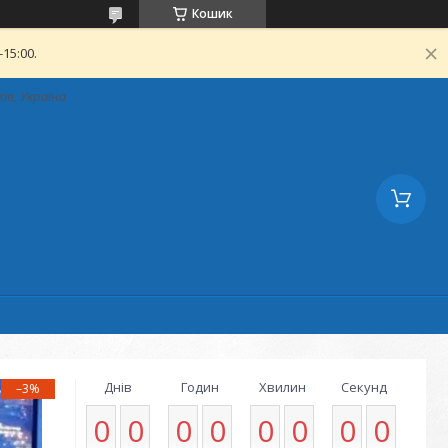
Кошик
15:00.
ків, Україна
Днів
Годин
Хвилин
Секунд
–3%
0
0
0
0
0
0
0
0