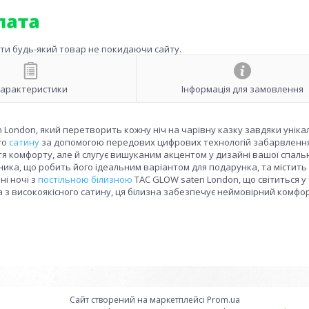
ити будь-який товар не покидаючи сайту.
арактеристики
Інформація для замовлення
 London, який перетворить кожну ніч на чарівну казку завдяки уніка
го
сатину
за допомогою передових цифрових технологій забарвлення
тя комфорту, але й слугує вишуканим акцентом у дизайні вашої спальн
ика, що робить його ідеальним варіантом для подарунка, та містить
ні ночі з
постільною білизною
TAC GLOW saten London, що світиться у 
з високоякісного сатину, ця білизна забезпечує неймовірний комфо
Сайт створений на маркетплейсі
Prom.ua