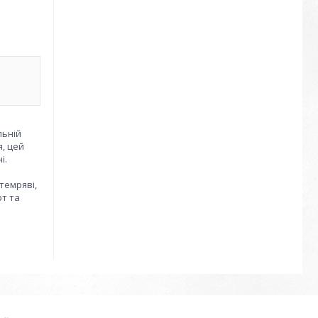
льній
, цей
і.
темряві,
рт та