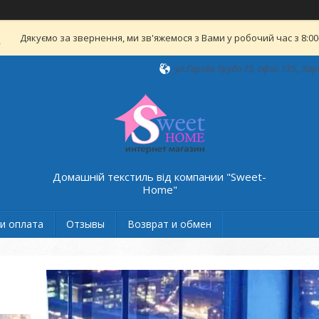
Дякуємо за звернення, ми зв'яжемося з Вами у робочий час з 8:00-
ул.Героев Труда 15, офис 135., Хар
Домашній текстиль від компании "Sweet-
Home"
и оплата
Отзывы
Возврат и обмен