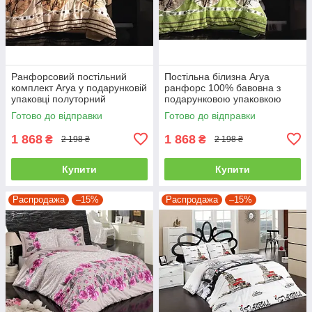
Ранфорсовий постільний
Постільна білизна Arya
комплект Arya у подарунковій
ранфорс 100% бавовна з
упаковці полуторний
подарунковою упаковкою
полуторний
Готово до відправки
Готово до відправки
1 868
1 868
₴
₴
2 198 ₴
2 198 ₴
Купити
Купити
Распродажа
–15%
Распродажа
–15%