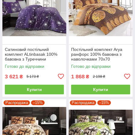
Сатиновий постільний
Постільний комплект Arya
комплект ALtinbasak 100%
ранфорс 100% бавовна з
бавовна з Туреччини
наволочками 70x70
двоспальний - євро
полуторний
Готово до відправки
Готово до відправки
3 621
1 868
₴
₴
5 173 ₴
2 198 ₴
Купити
Купити
Распродажа
–15%
Распродажа
–15%