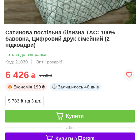
Сатинова постільна білизна TAC: 100%
бавовна, Цифровий друк сімейний (2
підковдри)
Готово до відправки
Код: 21030
Опт і роздріб
6 426
₴
6 625 ₴
Економія
199 ₴
Залишилось
46 днів
5 783 ₴
від 3 шт.
Купити
або
Купити з