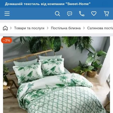
Домашній текстиль від компании "Sweet-Home"
Товари та послуги
Постільна білизна
Сатинова пості
–3%