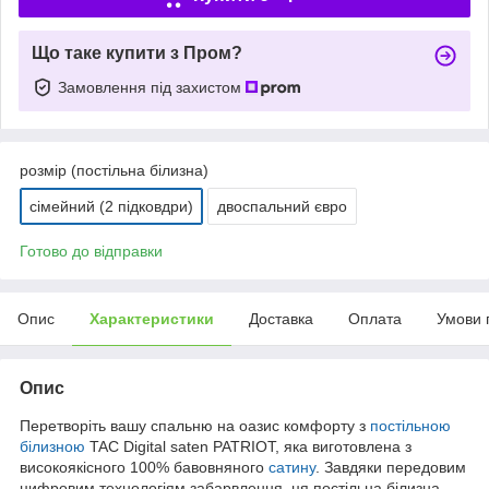
Що таке купити з Пром?
Замовлення під захистом
розмір (постільна білизна)
сімейний (2 підковдри)
двоспальний євро
Готово до відправки
Опис
Характеристики
Доставка
Оплата
Умови 
Опис
Перетворіть вашу спальню на оазис комфорту з
постільною
білизною
TAC Digital saten PATRIOT, яка виготовлена з
високоякісного 100% бавовняного
сатину
. Завдяки передовим
цифровим технологіям забарвлення, ця постільна білизна