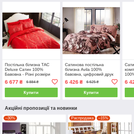
Постільна білизна TAC
Сатинова постільна
Сати
Deluxe Сатин 100%
білизна Avila 100%
комп
Бавовна - Різні розміри
бавовна, цифровий друк
100%
сімейний (2 підковдри)
сімейний (2 підковдри)
підк
6 677
6 426
6 4
₴
₴
6 884 ₴
6 625 ₴
Купити
Купити
Акційні пропозиції та новинки
–30%
Распродажа
–15%