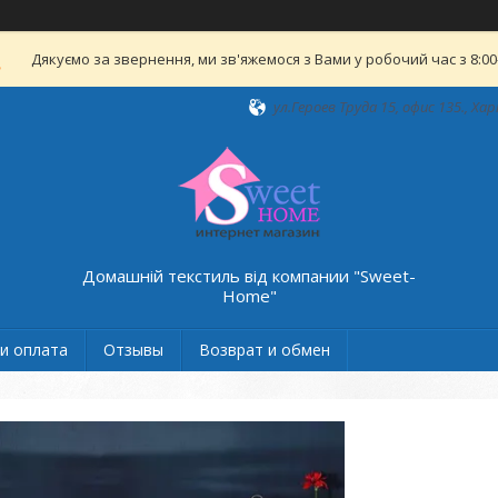
Дякуємо за звернення, ми зв'яжемося з Вами у робочий час з 8:00-
ул.Героев Труда 15, офис 135., Хар
Домашній текстиль від компании "Sweet-
Home"
и оплата
Отзывы
Возврат и обмен