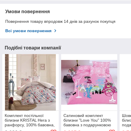
Умови повернення
Повернення товару впродовж 14 днів за рахунок покупця
Всі умови повернення
Подібні товари компанії
Комплект постільної
Сатиновий комплект
Шовк
білизни KRISTAL Hera з
білизни "Love You" 100%
біли
ранфорсу, 100% бавовна,
бавовна з подарунковою
пода
подарункова упаковка
упаковкою двоспальний -
двос