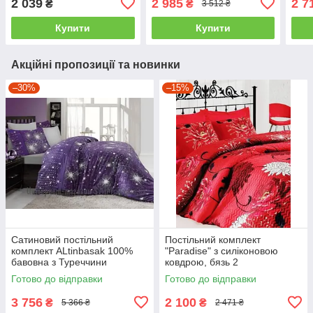
2 039
2 985
2 7
₴
₴
3 512 ₴
двоспальний - євро
євро
Купити
Купити
Акційні пропозиції та новинки
–30%
–15%
Сатиновий постільний
Постільний комплект
комплект ALtinbasak 100%
"Paradise" з силіконовою
бавовна з Туреччини
ковдрою, бязь 2
двоспальний - євро
Готово до відправки
Готово до відправки
3 756
2 100
₴
₴
5 366 ₴
2 471 ₴