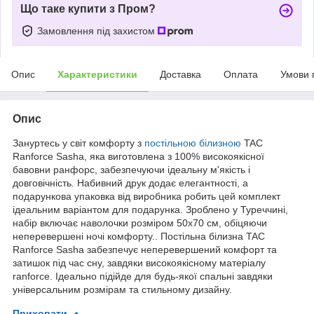
Що таке купити з Пром?
Замовлення під захистом
Опис
Характеристики
Доставка
Оплата
Умови 
Опис
Зануртесь у світ комфорту з
постільною білизною
TAC
Ranforce Sasha, яка виготовлена з 100% високоякісної
бавовни ранфорс, забезпечуючи ідеальну м'якість і
довговічність. Набивний друк додає елегантності, а
подарункова упаковка від виробника робить цей комплект
ідеальним варіантом для подарунка. Зроблено у Туреччині,
набір включає наволочки розміром 50x70 см, обіцяючи
неперевершені ночі комфорту.. Постільна білизна TAC
Ranforce Sasha забезпечує неперевершений комфорт та
затишок під час сну, завдяки високоякісному матеріалу
ranforce. Ідеально підійде для будь-якої спальні завдяки
універсальним розмірам та стильному дизайну.
Приховати