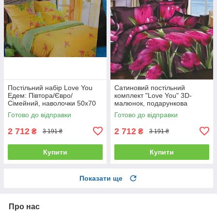
Постільний набір Love You
Сатиновий постільний
Едем: Півтора/Євро/
комплект "Love You" 3D-
Сімейний, наволочки 50x70
малюнок, подарункова
полуторний
упаковка полуторний
Готово до відправки
Готово до відправки
2 712
2 712
₴
₴
3 191 ₴
3 191 ₴
Купити
Купити
Показати ще
Про нас