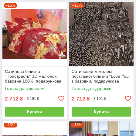
–15%
–15%
Сатинова білизна
Сатиновий комплект
"Пристрасть" 3D малюнок,
постільної білизни "Love You"
бавовна 100%, подарункова
з бавовни, подарункова
упаковка полуторний
упаковка полуторний
Готово до відправки
Готово до відправки
2 712
2 712
₴
₴
3 191 ₴
3 191 ₴
Купити
Купити
–15%
–15%