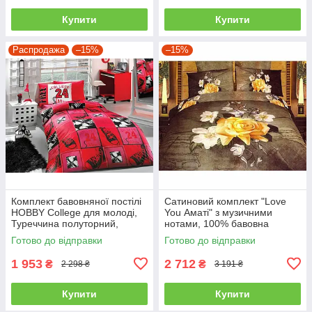
Купити
Купити
Распродажа
–15%
–15%
Комплект бавовняної постілі
Сатиновий комплект "Love
HOBBY College для молоді,
You Аматі" з музичними
Туреччина полуторний,
нотами, 100% бавовна
червоний
полуторний
Готово до відправки
Готово до відправки
1 953
2 712
₴
₴
2 298 ₴
3 191 ₴
Купити
Купити