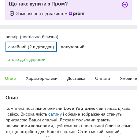
Що таке купити з Пром?
Замовлення під захистом
розмір (постільна білизна)
сімейний (2 підковдри)
полуторний
Готово до відправки
Опис
Характеристики
Доставка
Оплата
Умови п
Опис
Комплект постільної білизни
Love You Блиск
виглядає цікаво
і свіжо. Висока якість
сатину
і обємне зображення стануть
прикрасою Вашої спальні. Яскраві тюльпани грають
насиченими кольорами, цей комплект постільної білизни саме
те, що потрібно для Вашої спальні. Сатин мякий, міцний,