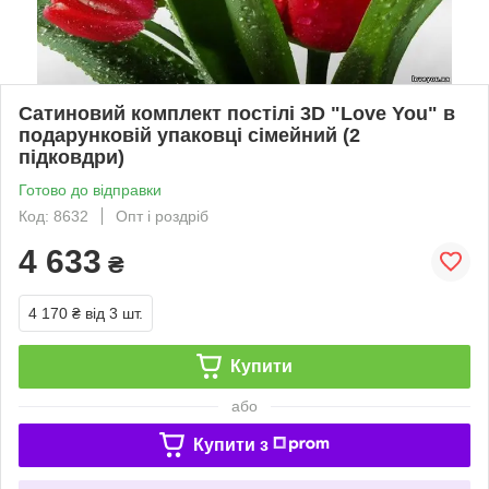
Сатиновий комплект постілі 3D "Love You" в
подарунковій упаковці сімейний (2
підковдри)
Готово до відправки
Код: 8632
Опт і роздріб
4 633
₴
4 170 ₴
від 3 шт.
Купити
або
Купити з