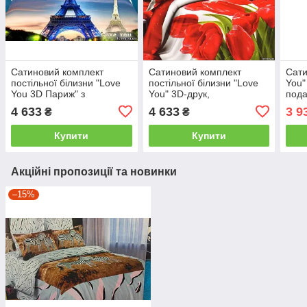
Сатиновий комплект
Сатиновий комплект
Сати
постільної білизни "Love
постільної білизни "Love
You"
You 3D Париж" з
You" 3D-друк,
пода
подарунковою упаковкою
подарункова упаковка
сіме
4 633
4 633
3 9
₴
₴
сімейний (2 підковдри)
сімейний (2 підковдри)
Купити
Купити
Акційні пропозиції та новинки
–15%