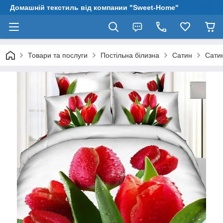
Домашній текстиль від компании "Sweet-Home"
Товари та послуги
Постільна білизна
Сатин
Сати