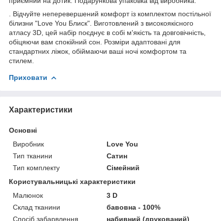
приємний на дотик. Подарункова упаковка від виробника.
. Відчуйте неперевершений комфорт із комплектом постільної
білизни "Love You Блиск". Виготовлений з високоякісного
атласу 3D, цей набір поєднує в собі м'якість та довговічність,
обіцяючи вам спокійний сон. Розміри адаптовані для
стандартних ліжок, обіймаючи ваші ночі комфортом та
стилем.
Приховати
Характеристики
Основні
Виробник
Love You
Тип тканини
Сатин
Тип комплекту
Сімейний
Користувальницькі характеристики
Малюнок
3 D
Склад тканини
бавовна - 100%
Спосіб забарвлення
набивний (друкований)