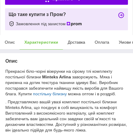
Що таке купити з Пром?
Замовлення під захистом
Опис
Характеристики
Доставка
Оплата
Умови 
Опис
Прекрасні біло-чорні візерунки на сірому тлі комплекту
постільної білизни
Minteks Arlina
заворожують. Мяка і
приємна на дотик текстура тканини здивує Вас. Виробник
постарався забезпечити найвищу якість виробів для Вашого
блага. Купити
постільну білизну
можна оптом і в роздріб.
. Представляємо вашій увазі комплект постільної білизни
Minteks Arlina, що поєднує в собі вишуканість та комфорт.
Виготовлений з високоякісного матеріалу, цей комплект
забезпечить вам ідеальний сон завдяки своїй м'якості та
дихаючим властивостям. Доступний у різноманітних розмірах,
він ідеально підійде для будь-якого ліжка.