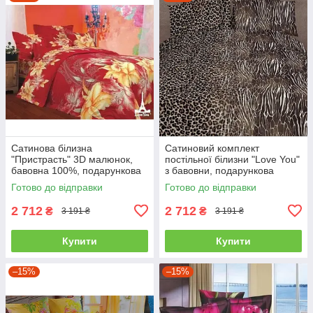
Сатинова білизна
Сатиновий комплект
"Пристрасть" 3D малюнок,
постільної білизни "Love You"
бавовна 100%, подарункова
з бавовни, подарункова
упаковка полуторний
упаковка полуторний
Готово до відправки
Готово до відправки
2 712
2 712
₴
₴
3 191 ₴
3 191 ₴
Купити
Купити
–15%
–15%