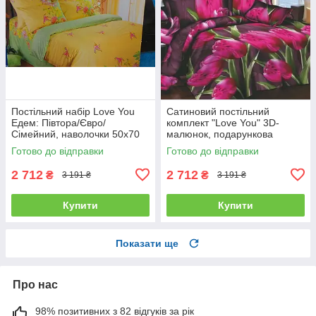
Постільний набір Love You
Сатиновий постільний
Едем: Півтора/Євро/
комплект "Love You" 3D-
Сімейний, наволочки 50x70
малюнок, подарункова
полуторний
упаковка полуторний
Готово до відправки
Готово до відправки
2 712
2 712
₴
₴
3 191 ₴
3 191 ₴
Купити
Купити
Показати ще
Про нас
98% позитивних з 82 відгуків за рік