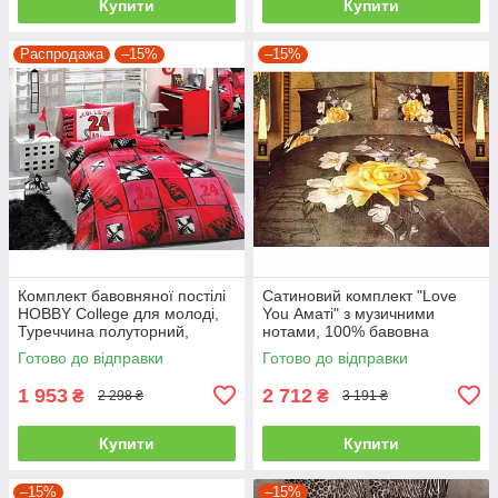
Купити
Купити
Распродажа
–15%
–15%
Комплект бавовняної постілі
Сатиновий комплект "Love
HOBBY College для молоді,
You Аматі" з музичними
Туреччина полуторний,
нотами, 100% бавовна
червоний
полуторний
Готово до відправки
Готово до відправки
1 953
2 712
₴
₴
2 298 ₴
3 191 ₴
Купити
Купити
–15%
–15%