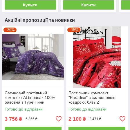
Купити
Купити
Акційні пропозиції та новинки
–30%
–15%
Сатиновий постільний
Постільний комплект
комплект ALtinbasak 100%
"Paradise" з силіконовою
бавовна з Туреччини
ковдрою, бязь 2
двоспальний - євро
Готово до відправки
Готово до відправки
3 756
2 100
₴
₴
5 366 ₴
2 471 ₴