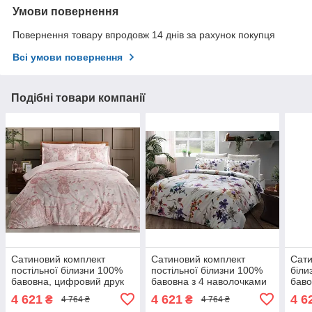
Умови повернення
Повернення товару впродовж 14 днів за рахунок покупця
Всі умови повернення
Подібні товари компанії
Сатиновий комплект
Сатиновий комплект
Сати
постільної білизни 100%
постільної білизни 100%
біли
бавовна, цифровий друк
бавовна з 4 наволочками
баво
євро- 4 наволочки
двоспальний - євро
упак
4 621
4 621
4 6
₴
₴
4 764 ₴
4 764 ₴
наво