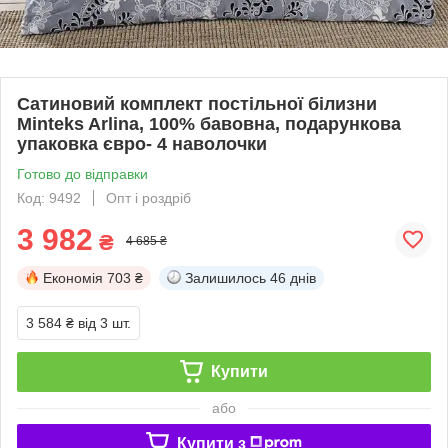
Сатиновий комплект постільної білизни
Minteks Arlina, 100% бавовна, подарункова
упаковка євро- 4 наволочки
Готово до відправки
Код: 9492
Опт і роздріб
3 982
₴
4 685 ₴
Економія
703 ₴
Залишилось
46 днів
3 584 ₴
від 3 шт.
Купити
або
Купити з