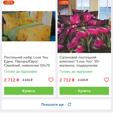
–15%
–15%
Постільний набір Love You
Сатиновий постільний
Едем: Півтора/Євро/
комплект "Love You" 3D-
Сімейний, наволочки 50x70
малюнок, подарункова
полуторний
упаковка полуторний
Готово до відправки
Готово до відправки
2 712
2 712
₴
₴
3 191 ₴
3 191 ₴
Купити
Купити
Показати ще