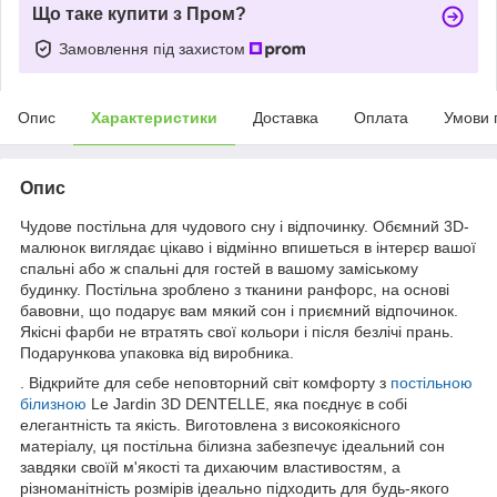
Що таке купити з Пром?
Замовлення під захистом
Опис
Характеристики
Доставка
Оплата
Умови 
Опис
Чудове постільна для чудового сну і відпочинку. Обємний 3D-
малюнок виглядає цікаво і відмінно впишеться в інтерєр вашої
спальні або ж спальні для гостей в вашому заміському
будинку. Постільна зроблено з тканини ранфорс, на основі
бавовни, що подарує вам мякий сон і приємний відпочинок.
Якісні фарби не втратять свої кольори і після безлічі прань.
Подарункова упаковка від виробника.
. Відкрийте для себе неповторний світ комфорту з
постільною
білизною
Le Jardin 3D DENTELLE, яка поєднує в собі
елегантність та якість. Виготовлена з високоякісного
матеріалу, ця постільна білизна забезпечує ідеальний сон
завдяки своїй м'якості та дихаючим властивостям, а
різноманітність розмірів ідеально підходить для будь-якого