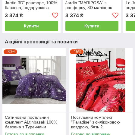
Jardin 3D" ранфорс, 100%
Jardin "MARIPOSA" з
Le J
бавовна, подарункова
ранфорсу, 3D малюнок
пода
упаковка двоспальний -
двоспальний - євро
двос
3 374
3 374
3 3
₴
₴
євро
Купити
Купити
Акційні пропозиції та новинки
–30%
–15%
Сатиновий постільний
Постільний комплект
комплект ALtinbasak 100%
"Paradise" з силіконовою
бавовна з Туреччини
ковдрою, бязь 2
двоспальний - євро
Готово до відправки
Готово до відправки