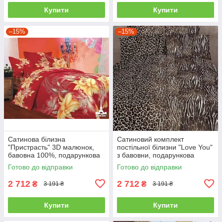
Купити
Купити
–15%
–15%
Сатинова білизна
Сатиновий комплект
"Пристрасть" 3D малюнок,
постільної білизни "Love You"
бавовна 100%, подарункова
з бавовни, подарункова
упаковка полуторний
упаковка полуторний
Готово до відправки
Готово до відправки
2 712
2 712
₴
₴
3 191 ₴
3 191 ₴
Купити
Купити