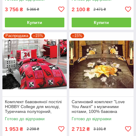
3 756
2 100
₴
₴
5 366 ₴
2 471 ₴
Купити
Купити
Распродажа
–15%
–15%
Комплект бавовняної постілі
Сатиновий комплект "Love
HOBBY College для молоді,
You Аматі" з музичними
Туреччина полуторний,
нотами, 100% бавовна
червоний
полуторний
Готово до відправки
Готово до відправки
1 953
2 712
₴
₴
2 298 ₴
3 191 ₴