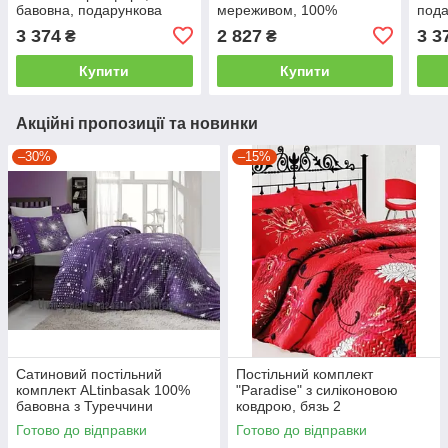
бавовна, подарункова
мереживом, 100%
пода
упаковка двоспальний -
бавовна двоспальний -
двос
3 374
2 827
3 3
₴
₴
євро
євро, 3
Купити
Купити
Акційні пропозиції та новинки
–30%
–15%
Сатиновий постільний
Постільний комплект
комплект ALtinbasak 100%
"Paradise" з силіконовою
бавовна з Туреччини
ковдрою, бязь 2
двоспальний - євро
Готово до відправки
Готово до відправки