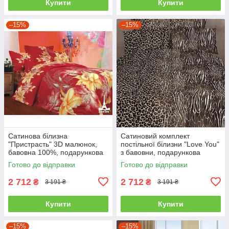
Купити
Купити
–15%
–15%
Сатинова білизна
Сатиновий комплект
"Пристрасть" 3D малюнок,
постільної білизни "Love You"
бавовна 100%, подарункова
з бавовни, подарункова
упаковка полуторний
упаковка полуторний
Готово до відправки
Готово до відправки
2 712
2 712
₴
₴
3 191 ₴
3 191 ₴
Купити
Купити
–15%
–15%