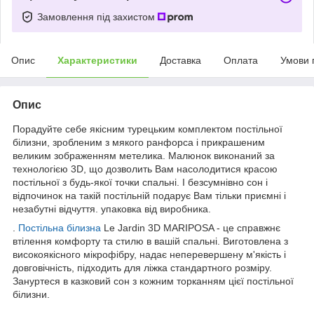
Замовлення під захистом
Опис
Характеристики
Доставка
Оплата
Умови 
Опис
Порадуйте себе якісним турецьким комплектом постільної
білизни, зробленим з мякого ранфорса і прикрашеним
великим зображенням метелика. Малюнок виконаний за
технологією 3D, що дозволить Вам насолодитися красою
постільної з будь-якої точки спальні. І безсумнівно сон і
відпочинок на такій постільній подарує Вам тільки приємні і
незабутні відчуття. упаковка від виробника.
.
Постільна білизна
Le Jardin 3D MARIPOSA - це справжнє
втілення комфорту та стилю в вашій спальні. Виготовлена з
високоякісного мікрофібру, надає неперевершену м'якість і
довговічність, підходить для ліжка стандартного розміру.
Зануртеся в казковий сон з кожним торканням цієї постільної
білизни.