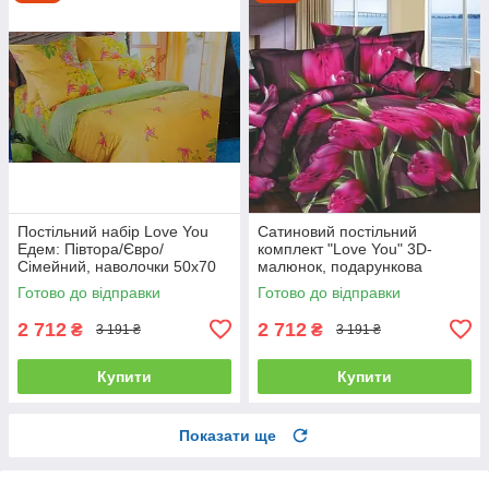
Постільний набір Love You
Сатиновий постільний
Едем: Півтора/Євро/
комплект "Love You" 3D-
Сімейний, наволочки 50x70
малюнок, подарункова
полуторний
упаковка полуторний
Готово до відправки
Готово до відправки
2 712
2 712
₴
₴
3 191 ₴
3 191 ₴
Купити
Купити
Показати ще