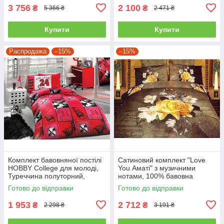
3 756
2 100
₴
₴
5 366 ₴
2 471 ₴
Купити
Купити
Распродажа
–15%
–15%
Комплект бавовняної постілі
Сатиновий комплект "Love
HOBBY College для молоді,
You Аматі" з музичними
Туреччина полуторний,
нотами, 100% бавовна
червоний
полуторний
Готово до відправки
Готово до відправки
1 953
2 712
₴
₴
2 298 ₴
3 191 ₴