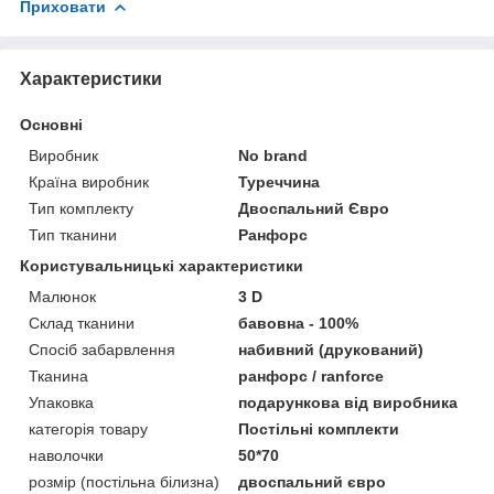
Приховати
Характеристики
Основні
Виробник
No brand
Країна виробник
Туреччина
Тип комплекту
Двоспальний Євро
Тип тканини
Ранфорс
Користувальницькі характеристики
Малюнок
3 D
Склад тканини
бавовна - 100%
Спосіб забарвлення
набивний (друкований)
Тканина
ранфорс / ranforce
Упаковка
подарункова від виробника
категорія товару
Постільні комплекти
наволочки
50*70
розмір (постільна білизна)
двоспальний євро