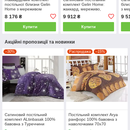
постільної білизни Gelin
комплект Gelin Home:
біли
Home з мереживом
жаккард, мереживо,
з ме
двоспальний - євро,
подарункова упаковка
- єв
8 176
9 912
9 5
₴
₴
pudra/Пудра
двоспальний - євро,
персиковий
Купити
Купити
Акційні пропозиції та новинки
–30%
Распродажа
–15%
Сатиновий постільний
Постільний комплект Arya
комплект ALtinbasak 100%
ранфорс 100% бавовна з
бавовна з Туреччини
наволочками 70x70
двоспальний - євро
полуторний