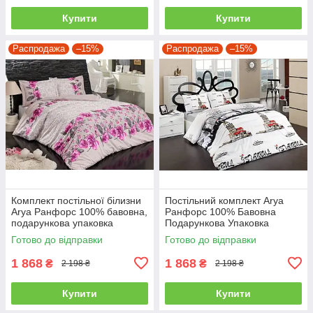
Купити
Купити
Распродажа
–15%
Распродажа
–15%
Комплект постільної білизни
Постільний комплект Arya
Arya Ранфорс 100% бавовна,
Ранфорс 100% Бавовна
подарункова упаковка
Подарункова Упаковка
полуторний
полуторний
Готово до відправки
Готово до відправки
1 868
1 868
₴
₴
2 198 ₴
2 198 ₴
Купити
Купити