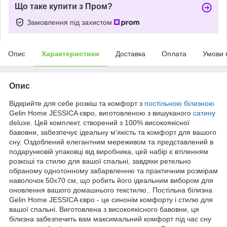
Що таке купити з Пром?
Замовлення під захистом
Опис
Характеристики
Доставка
Оплата
Умови 
Опис
Відкрийте для себе розкіш та комфорт з
постільною білизною
Gelin Home JESSICA євро, виготовленою з вишуканого
сатину
deluxe. Цей комплект, створений з 100% високоякісної
бавовни, забезпечує ідеальну м'якість та комфорт для вашого
сну. Оздоблений елегантним мереживом та представлений в
подарунковій упаковці від виробника, цей набір є втіленням
розкоші та стилю для вашої спальні, завдяки ретельно
обраному однотонному забарвленню та практичним розмірам
наволочок 50x70 см, що робить його ідеальним вибором для
оновлення вашого домашнього текстилю.. Постільна білизна
Gelin Home JESSICA євро - це синонім комфорту і стилю для
вашої спальні. Виготовлена з високоякісного бавовни, ця
білизна забезпечить вам максимальний комфорт під час сну