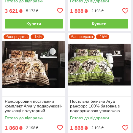
Готово до відправки
Готово до відправки
3 621
1 868
₴
₴
5 173 ₴
2 198 ₴
Купити
Купити
Распродажа
–15%
Распродажа
–15%
Ранфорсовий постільний
Постільна білизна Arya
комплект Arya у подарунковій
ранфорс 100% бавовна з
упаковці полуторний
подарунковою упаковкою
полуторний
Готово до відправки
Готово до відправки
1 868
1 868
₴
₴
2 198 ₴
2 198 ₴