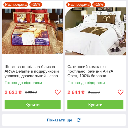
Распродажа
–15%
Распродажа
–15%
Шовкова постільна білизна
Сатиновий комплект
ARYA Delante в подарунковій
постільної білизни ARYA
упаковці двоспальний - євро
Овен, 100% бавовна
полуторний
Готово до відправки
Готово до відправки
2 621
2 644
₴
₴
3 084 ₴
3 111 ₴
Купити
Купити
Показати ще