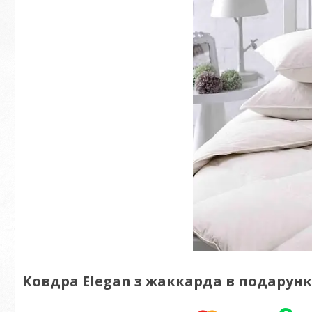
Ковдра Elegan з жаккарда в подарунк