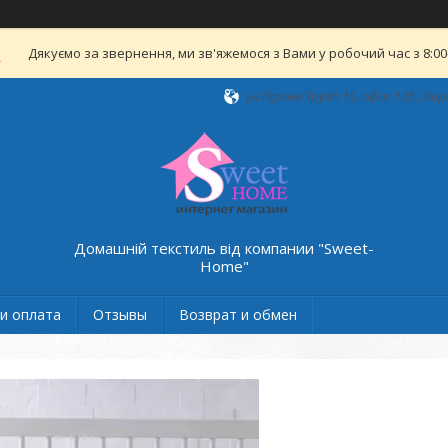
Дякуємо за звернення, ми зв'яжемося з Вами у робочий час з 8:00-
ул.Героев Труда 15, офис 135., Хар
Домашній текстиль від компании "Sweet-
Home"
и оплата
Отзывы
Возврат и обмен