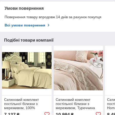
Умови повернення
Повернення товару впродовж 14 днів за рахунок покупця
Всі умови повернення
Подібні товари компанії
Сатиновий комплект
Сатиновий комплект
Сати
постільної білизни з
постільної білизни з
пост
мереживом, 100%
мереживом, Туреччина
Hom
бавовна, Туреччина
двоспальний - євро,
баво
7 127
10 984
8 4
₴
₴