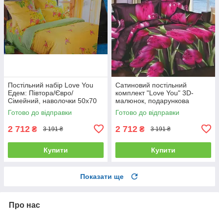
Постільний набір Love You
Сатиновий постільний
Едем: Півтора/Євро/
комплект "Love You" 3D-
Сімейний, наволочки 50x70
малюнок, подарункова
полуторний
упаковка полуторний
Готово до відправки
Готово до відправки
2 712
2 712
₴
₴
3 191 ₴
3 191 ₴
Купити
Купити
Показати ще
Про нас