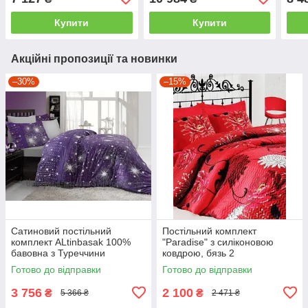
двоспальний - євро,
Бежевый
євро
бежевий
Купити
Купити
Акційні пропозиції та новинки
–30%
–15%
Сатиновий постільний
Постільний комплект
комплект ALtinbasak 100%
"Paradise" з силіконовою
бавовна з Туреччини
ковдрою, бязь 2
двоспальний - євро
Готово до відправки
Готово до відправки
3 756
2 100
₴
₴
5 366 ₴
2 471 ₴