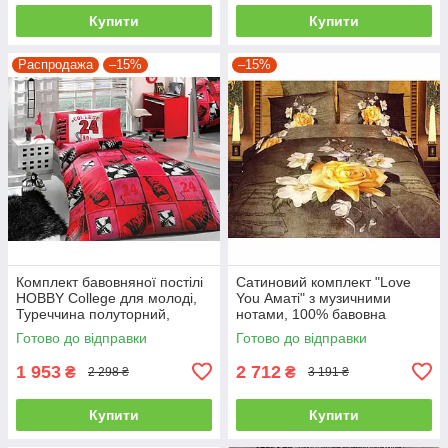
Купити
Купити
Распродажа
–15%
–15%
Комплект бавовняної постілі
Сатиновий комплект "Love
HOBBY College для молоді,
You Аматі" з музичними
Туреччина полуторний,
нотами, 100% бавовна
червоний
полуторний
Готово до відправки
Готово до відправки
1 953
2 712
₴
₴
2 298 ₴
3 191 ₴
Купити
Купити