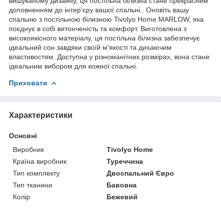
вишуканому дизайну, ця постільна білизна стане прекрасним
доповненням до інтер'єру вашої спальні.. Оновіть вашу
спальню з постільною білизною Tivolyo Home MARLOW, яка
поєднує в собі витонченість та комфорт. Виготовлена з
високоякісного матеріалу, ця постільна білизна забезпечує
ідеальний сон завдяки своїй м'якості та дихаючим
властивостям. Доступна у різноманітних розмірах, вона стане
ідеальним вибором для кожної спальні.
Приховати
Характеристики
Основні
Виробник
Tivolyo Home
Країна виробник
Туреччина
Тип комплекту
Двоспальний Євро
Тип тканини
Бавовна
Колір
Бежевий