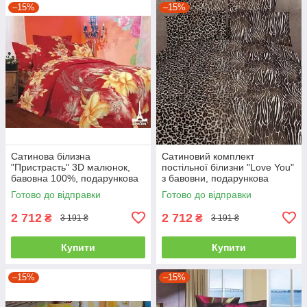
–15%
–15%
Сатинова білизна
Сатиновий комплект
"Пристрасть" 3D малюнок,
постільної білизни "Love You"
бавовна 100%, подарункова
з бавовни, подарункова
упаковка полуторний
упаковка полуторний
Готово до відправки
Готово до відправки
2 712
2 712
₴
₴
3 191 ₴
3 191 ₴
Купити
Купити
–15%
–15%