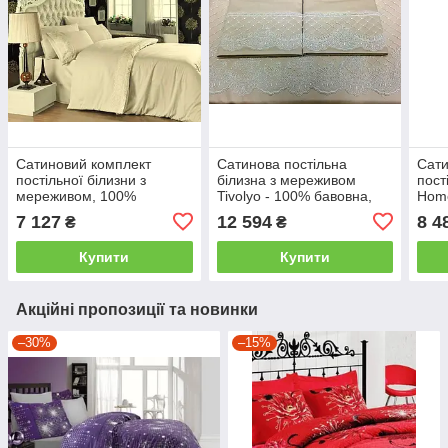
Сатиновий комплект
Сатинова постільна
Сати
постільної білизни з
білизна з мереживом
пост
мереживом, 100%
Tivolyo - 100% бавовна,
Hom
бавовна, Туреччина
Туреччина двоспальний -
баво
7 127
12 594
8 4
₴
₴
двоспальний - євро,
євро, Бежевый
євро
бежевий
Купити
Купити
Акційні пропозиції та новинки
–30%
–15%