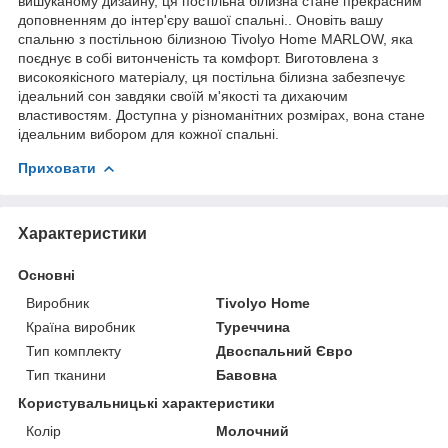
вишуканому дизайну, ця постільна білизна стане прекрасним
доповненням до інтер'єру вашої спальні.. Оновіть вашу
спальню з постільною білизною Tivolyo Home MARLOW, яка
поєднує в собі витонченість та комфорт. Виготовлена з
високоякісного матеріалу, ця постільна білизна забезпечує
ідеальний сон завдяки своїй м'якості та дихаючим
властивостям. Доступна у різноманітних розмірах, вона стане
ідеальним вибором для кожної спальні.
Приховати
Характеристики
Основні
Виробник
Tivolyo Home
Країна виробник
Туреччина
Тип комплекту
Двоспальний Євро
Тип тканини
Бавовна
Користувальницькі характеристики
Колір
Молочний