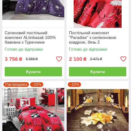
Сатиновий постільний
Постільний комплект
комплект ALtinbasak 100%
"Paradise" з силіконовою
бавовна з Туреччини
ковдрою, бязь 2
двоспальний - євро
Готово до відправки
Готово до відправки
3 756
2 100
₴
₴
5 366 ₴
2 471 ₴
Купити
Купити
Распродажа
–15%
–15%