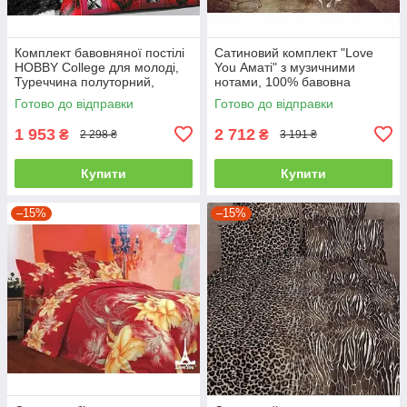
Комплект бавовняної постілі
Сатиновий комплект "Love
HOBBY College для молоді,
You Аматі" з музичними
Туреччина полуторний,
нотами, 100% бавовна
червоний
полуторний
Готово до відправки
Готово до відправки
1 953
2 712
₴
₴
2 298 ₴
3 191 ₴
Купити
Купити
–15%
–15%