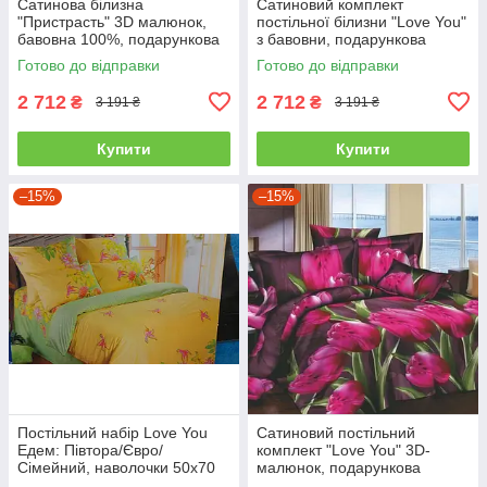
Сатинова білизна
Сатиновий комплект
"Пристрасть" 3D малюнок,
постільної білизни "Love You"
бавовна 100%, подарункова
з бавовни, подарункова
упаковка полуторний
упаковка полуторний
Готово до відправки
Готово до відправки
2 712
2 712
₴
₴
3 191 ₴
3 191 ₴
Купити
Купити
–15%
–15%
Постільний набір Love You
Сатиновий постільний
Едем: Півтора/Євро/
комплект "Love You" 3D-
Сімейний, наволочки 50x70
малюнок, подарункова
полуторний
упаковка полуторний