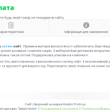
ити будь-який товар не покидаючи сайту.
арактеристики
Інформація для замовлення
ou
сатин
лайт.
Приємна матерія високої якості забезпечить Вам і Ва
 в різних розмірах і комплектаціях. З вибором Вам допоможе впорати
 можна також оптом. Подарункова упаковка в комплекті.
Love You, виготовленою з високоякісного сатину лайт. Її ексклюзивний
та зручності для вашого сну. Перетворіть свою спальню на оазис за
Сайт створений на маркетплейсі
Prom.ua
Интернет-магазин "Sweet Home" |
Поскаржитися на контент
|
Політика конфіденц