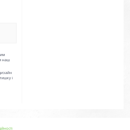
шим
ся наш
 дизайн
тишку і
ійності