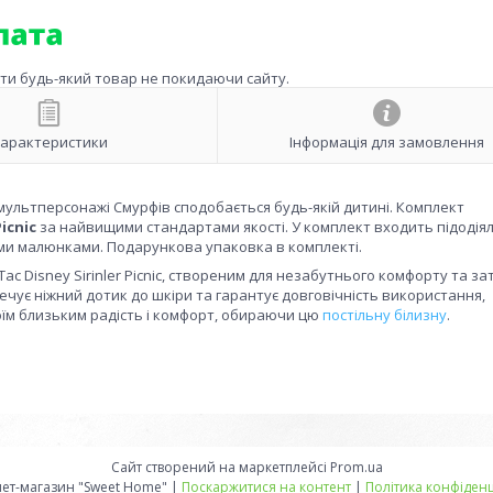
ити будь-який товар не покидаючи сайту.
арактеристики
Інформація для замовлення
мультперсонажі Смурфів сподобається будь-якій дитині. Комплект
Picnic
за найвищими стандартами якості. У комплект входить підодія
овими малюнками. Подарункова упаковка в комплекті.
 Tac Disney Sirinler Picnic, створеним для незабутнього комфорту та за
ечує ніжний дотик до шкіри та гарантує довговічність використання,
воїм близьким радість і комфорт, обираючи цю
постільну білизну
.
Сайт створений на маркетплейсі
Prom.ua
Интернет-магазин "Sweet Home" |
Поскаржитися на контент
|
Політика конфіденц