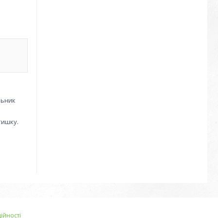
льник
тишку.
ійності