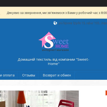
Дякуємо за звернення, ми зв'яжемося з Вами у робочий час з 8:00-
ул.Героев Труда 15, офис 135., Хар
Домашній текстиль від компании "Sweet-
Home"
и оплата
Отзывы
Возврат и обмен