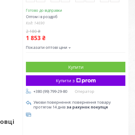
Готово до відправки
Оптом і в роздріб
Код:
14690
2 180 ₴
1 853 ₴
Показати оптові ціни
Купити
Купити з
+380 (99) 799-29-80
Оператор
повернення товару
протягом 14 днів
за рахунок покупця
ковці