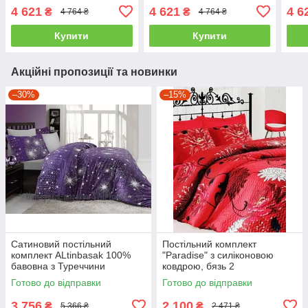
двоспальний - євро
двоспальний - євро
Туре
4 621
4 621
4 6
₴
₴
4 764 ₴
4 764 ₴
євро
Купити
Купити
Акційні пропозиції та новинки
–30%
–15%
Сатиновий постільний
Постільний комплект
комплект ALtinbasak 100%
"Paradise" з силіконовою
бавовна з Туреччини
ковдрою, бязь 2
двоспальний - євро
Готово до відправки
Готово до відправки
3 756
2 100
₴
₴
5 366 ₴
2 471 ₴