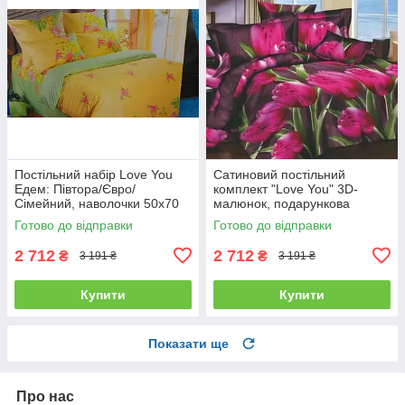
Постільний набір Love You
Сатиновий постільний
Едем: Півтора/Євро/
комплект "Love You" 3D-
Сімейний, наволочки 50x70
малюнок, подарункова
полуторний
упаковка полуторний
Готово до відправки
Готово до відправки
2 712
2 712
₴
₴
3 191 ₴
3 191 ₴
Купити
Купити
Показати ще
Про нас