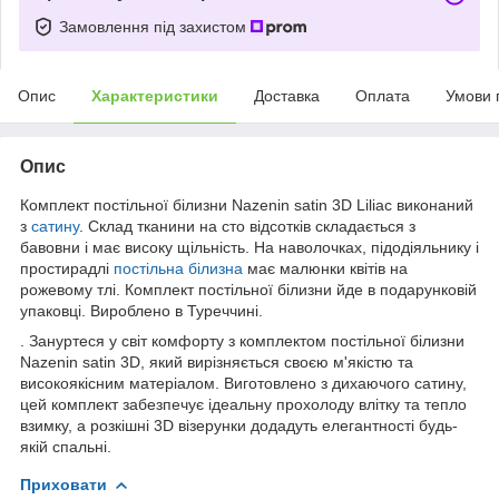
Замовлення під захистом
Опис
Характеристики
Доставка
Оплата
Умови 
Опис
Комплект постільної білизни Nazenin satin 3D Liliac виконаний
з
сатину
. Склад тканини на сто відсотків складається з
бавовни і має високу щільність. На наволочках, підодіяльнику і
простирадлі
постільна білизна
має малюнки квітів на
рожевому тлі. Комплект постільної білизни йде в подарунковій
упаковці. Вироблено в Туреччині.
. Зануртеся у світ комфорту з комплектом постільної білизни
Nazenin satin 3D, який вирізняється своєю м'якістю та
високоякісним матеріалом. Виготовлено з дихаючого сатину,
цей комплект забезпечує ідеальну прохолоду влітку та тепло
взимку, а розкішні 3D візерунки додадуть елегантності будь-
якій спальні.
Приховати