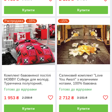
Купити
Купити
Распродажа
–15%
–15%
Комплект бавовняної постілі
Сатиновий комплект "Love
HOBBY College для молоді,
You Аматі" з музичними
Туреччина полуторний,
нотами, 100% бавовна
червоний
полуторний
Готово до відправки
Готово до відправки
1 953
2 712
₴
₴
2 298 ₴
3 191 ₴
Купити
Купити