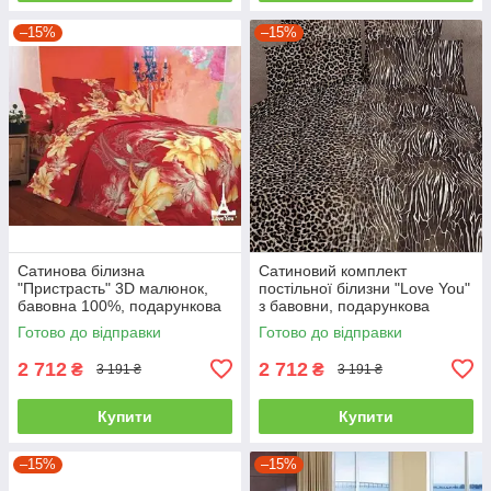
–15%
–15%
Сатинова білизна
Сатиновий комплект
"Пристрасть" 3D малюнок,
постільної білизни "Love You"
бавовна 100%, подарункова
з бавовни, подарункова
упаковка полуторний
упаковка полуторний
Готово до відправки
Готово до відправки
2 712
2 712
₴
₴
3 191 ₴
3 191 ₴
Купити
Купити
–15%
–15%