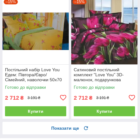
–15%
–15%
Постільний набір Love You
Сатиновий постільний
Едем: Півтора/Євро/
комплект "Love You" 3D-
Сімейний, наволочки 50x70
малюнок, подарункова
полуторний
упаковка полуторний
Готово до відправки
Готово до відправки
2 712
2 712
₴
₴
3 191 ₴
3 191 ₴
Купити
Купити
Показати ще