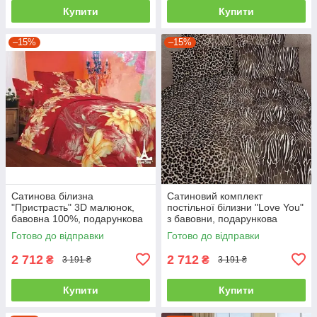
Купити
Купити
–15%
–15%
Сатинова білизна
Сатиновий комплект
"Пристрасть" 3D малюнок,
постільної білизни "Love You"
бавовна 100%, подарункова
з бавовни, подарункова
упаковка полуторний
упаковка полуторний
Готово до відправки
Готово до відправки
2 712
2 712
₴
₴
3 191 ₴
3 191 ₴
Купити
Купити