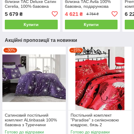
білизни TAC Deluxe Сатин
білизна TAC Avila 100%
Prem
Cerelia, 100% бавовна
бавовна, подарункова
комп
євро- 4 наволочки
упаковка євро- 4
наво
5 679
4 621
6 2
₴
₴
4 764 ₴
наволочки
Купити
Купити
Акційні пропозиції та новинки
–30%
–15%
Сатиновий постільний
Постільний комплект
комплект ALtinbasak 100%
"Paradise" з силіконовою
бавовна з Туреччини
ковдрою, бязь 2
двоспальний - євро
Готово до відправки
Готово до відправки