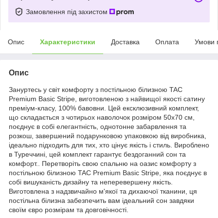
Замовлення під захистом
Опис
Характеристики
Доставка
Оплата
Умови 
Опис
Зануртесь у світ комфорту з постільною білизною TAC
Premium Basic Stripe, виготовленою з найвищої якості сатину
преміум-класу, 100% бавовни. Цей ексклюзивний комплект,
що складається з чотирьох наволочок розміром 50x70 см,
поєднує в собі елегантність, однотонне забарвлення та
розкош, завершений подарунковою упаковкою від виробника,
ідеально підходить для тих, хто цінує якість і стиль. Вироблено
в Туреччині, цей комплект гарантує бездоганний сон та
комфорт.. Перетворіть свою спальню на оазис комфорту з
постільною білизною TAC Premium Basic Stripe, яка поєднує в
собі вишуканість дизайну та неперевершену якість.
Виготовлена з надзвичайно м'якої та дихаючої тканини, ця
постільна білизна забезпечить вам ідеальний сон завдяки
своїм євро розмірам та довговічності.