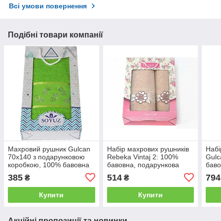
Всі умови повернення
Подібні товари компанії
Махровий рушник Gulcan
Набір махрових рушників
Набі
70x140 з подарунковою
Rebeka Vintaj 2: 100%
Gulc
коробкою, 100% бавовна
бавовна, подарункова
баво
70*140/баня, 2
упаковка 2
упак
385
514
794
₴
₴
Купити
Купити
Акційні пропозиції та новинки