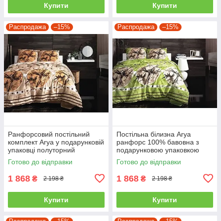
Купити
Купити
Распродажа
–15%
Распродажа
–15%
Ранфорсовий постільний
Постільна білизна Arya
комплект Arya у подарунковій
ранфорс 100% бавовна з
упаковці полуторний
подарунковою упаковкою
полуторний
Готово до відправки
Готово до відправки
1 868
1 868
₴
₴
2 198 ₴
2 198 ₴
Купити
Купити