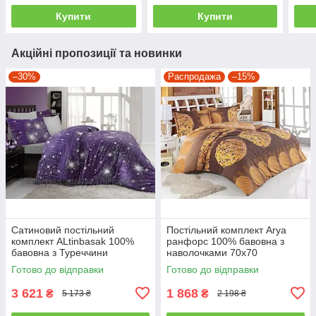
Купити
Купити
Акційні пропозиції та новинки
–30%
Распродажа
–15%
Сатиновий постільний
Постільний комплект Arya
комплект ALtinbasak 100%
ранфорс 100% бавовна з
бавовна з Туреччини
наволочками 70x70
двоспальний - євро
полуторний
Готово до відправки
Готово до відправки
3 621
1 868
₴
₴
5 173 ₴
2 198 ₴