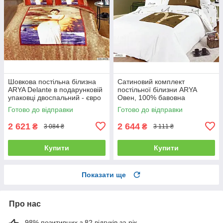
Шовкова постільна білизна
Сатиновий комплект
ARYA Delante в подарунковій
постільної білизни ARYA
упаковці двоспальний - євро
Овен, 100% бавовна
полуторний
Готово до відправки
Готово до відправки
2 621
2 644
₴
₴
3 084 ₴
3 111 ₴
Купити
Купити
Показати ще
Про нас
98% позитивних з 82 відгуків за рік