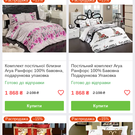
Распродажа
–15%
Распродажа
–15%
Комплект постільної білизни
Постільний комплект Arya
Arya Ранфорс 100% бавовна,
Ранфорс 100% Бавовна
подарункова упаковка
Подарункова Упаковка
полуторний
полуторний
Готово до відправки
Готово до відправки
1 868
1 868
₴
₴
2 198 ₴
2 198 ₴
Купити
Купити
Распродажа
–15%
Распродажа
–15%