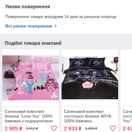
Умови повернення
Повернення товару впродовж 14 днів за рахунок покупця
Всі умови повернення
Подібні товари компанії
Сатиновий комплект
Сатиновий комплект
Сати
білизни "Love You" 100%
постільної білизни ARYA,
пост
бавовна з подарунковою
100% бавовна,
You"
упаковкою двоспальний -
подарункова упаковка
пода
2 985
2 933
2 6
₴
₴
3 512 ₴
3 450 ₴
євро
полуторний
пол