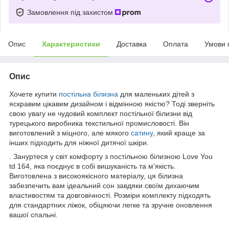
Замовлення під захистом
Опис
Характеристики
Доставка
Оплата
Умови 
Опис
Хочете купити
постільна білизна
для маленьких дітей з
яскравим цікавим дизайном і відмінною якістю? Тоді зверніть
свою увагу не чудовий комплект постільної білизни від
турецького виробника текстильної промисловості. Він
виготовлений з міцного, але мякого
сатину
, який краще за
інших підходить для ніжної дитячої шкіри.
. Зануртеся у світ комфорту з постільною білизною Love You
td 164, яка поєднує в собі вишуканість та м'якість.
Виготовлена з високоякісного матеріалу, ця білизна
забезпечить вам ідеальний сон завдяки своїм дихаючим
властивостям та довговічності. Розміри комплекту підходять
для стандартних ліжок, обіцяючи легке та зручне оновлення
вашої спальні.