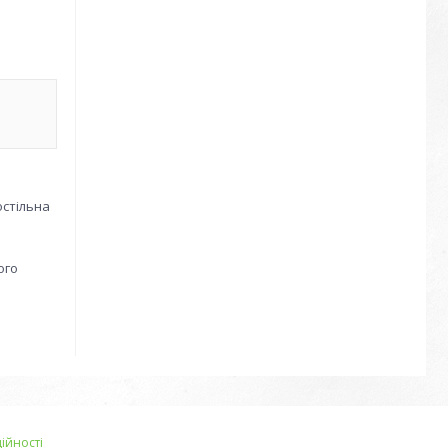
остільна
ого
ійності