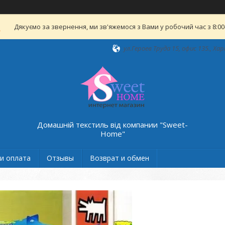
Дякуємо за звернення, ми зв'яжемося з Вами у робочий час з 8:00-
ул.Героев Труда 15, офис 135., Хар
Домашній текстиль від компании "Sweet-
Home"
и оплата
Отзывы
Возврат и обмен