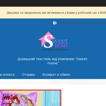
Дякуємо за звернення, ми зв'яжемося з Вами у робочий час з 8:00-
ул.Героев Труда 15, офис 135., Хар
Домашній текстиль від компании "Sweet-
Home"
и оплата
Отзывы
Возврат и обмен