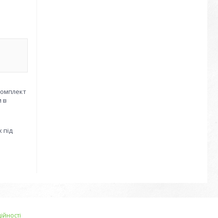
комплект
и в
 під
ійності