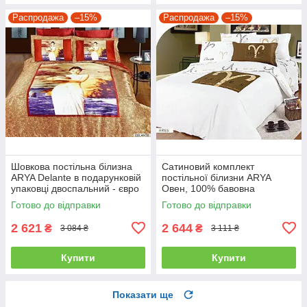
Распродажа
–15%
Распродажа
–15%
Шовкова постільна білизна
Сатиновий комплект
ARYA Delante в подарунковій
постільної білизни ARYA
упаковці двоспальний - євро
Овен, 100% бавовна
полуторний
Готово до відправки
Готово до відправки
2 621
2 644
₴
₴
3 084 ₴
3 111 ₴
Купити
Купити
Показати ще