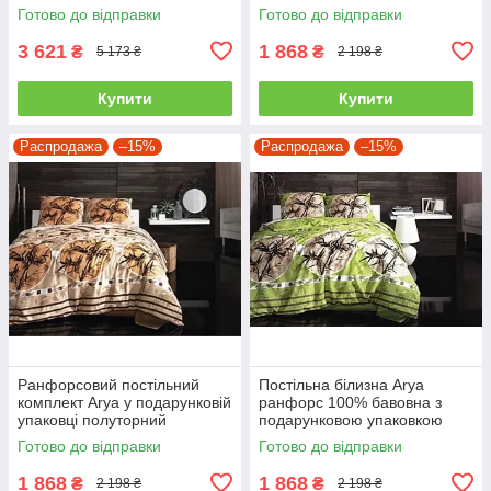
двоспальний - євро
полуторний
Готово до відправки
Готово до відправки
3 621
1 868
₴
₴
5 173 ₴
2 198 ₴
Купити
Купити
Распродажа
–15%
Распродажа
–15%
Ранфорсовий постільний
Постільна білизна Arya
комплект Arya у подарунковій
ранфорс 100% бавовна з
упаковці полуторний
подарунковою упаковкою
полуторний
Готово до відправки
Готово до відправки
1 868
1 868
₴
₴
2 198 ₴
2 198 ₴