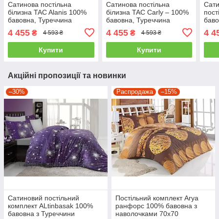
Сатинова постільна
Сатинова постільна
Сати
білизна TAC Alanis 100%
білизна TAC Carly – 100%
пост
бавовна, Туреччина
бавовна, Туреччина
баво
двоспальний - євро
двоспальний - євро
двос
4 455
4 455
4 4
₴
₴
4 593 ₴
4 593 ₴
Купити
Купити
Акційні пропозиції та новинки
–30%
Распродажа
–15%
Сатиновий постільний
Постільний комплект Arya
комплект ALtinbasak 100%
ранфорс 100% бавовна з
бавовна з Туреччини
наволочками 70x70