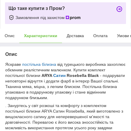
Що таке купити з Пром?
Замовлення під захистом
Опис
Характеристики
Доставка
Оплата
Умови 
Опис
Яскраве
постільна білизна
від турецького виробника захоплює
обємним реалістичним малюнком. Купити комплект
постільної білизни
ARYA
Сатин
Rosebella Black
- подарувати
неповторні відчуття і додати фарб в інтерєр Вашої спальні.
Тканина мяка, міцна, з легким блиском. Постільна білизна
упаковано в подарункову упаковку і стане відмінним
подарунком близьким.
. Зануртесь у світ розкоші та комфорту з комплектом
постільної білизни ARYA Сатин Rosebella, який виготовлено з
вищокласного сатину для неперевершеної м'якості та
довговічності. Перевагою є його висока зносостійкість та
можливість використання протягом усього року завдяки