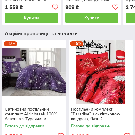
подарунковою упаковкою
упаковка дитяче
сати
1 558
809
2 7
₴
₴
дитяче
Купити
Купити
Акційні пропозиції та новинки
–30%
–15%
Сатиновий постільний
Постільний комплект
комплект ALtinbasak 100%
"Paradise" з силіконовою
бавовна з Туреччини
ковдрою, бязь 2
двоспальний - євро
Готово до відправки
Готово до відправки