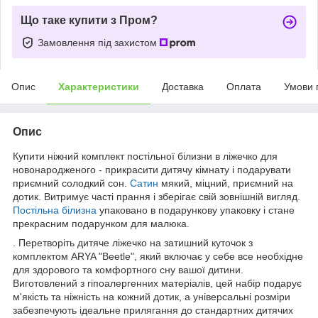
Що таке купити з Пром?
Замовлення під захистом
Опис
Характеристики
Доставка
Оплата
Умови 
Опис
Купити ніжний комплект постільної білизни в ліжечко для
новонародженого - прикрасити дитячу кімнату і подарувати
приємний солодкий сон.
Сатин
мякий, міцний, приємний на
дотик. Витримує часті прання і зберігає свій зовнішній вигляд.
Постільна білизна
упаковано в подарункову упаковку і стане
прекрасним подарунком для малюка.
. Перетворіть дитяче ліжечко на затишний куточок з
комплектом ARYA "Beetle", який включає у себе все необхідне
для здорового та комфортного сну вашої дитини.
Виготовлений з гіпоалергенних матеріалів, цей набір подарує
м'якість та ніжність на кожний дотик, а універсальні розміри
забезпечують ідеальне прилягання до стандартних дитячих