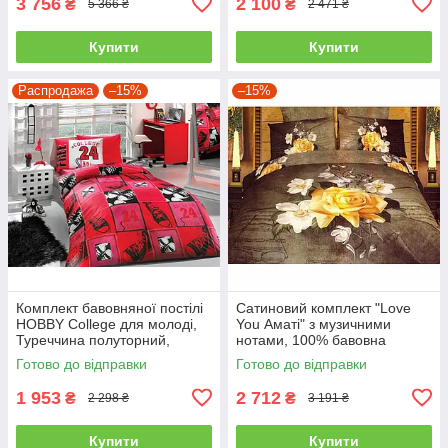
3 756
2 100
₴
₴
5 366 ₴
2 471 ₴
Купити
Купити
Распродажа
–15%
–15%
Комплект бавовняної постілі
Сатиновий комплект "Love
HOBBY College для молоді,
You Аматі" з музичними
Туреччина полуторний,
нотами, 100% бавовна
червоний
полуторний
Готово до відправки
Готово до відправки
1 953
2 712
₴
₴
2 298 ₴
3 191 ₴
Купити
Купити