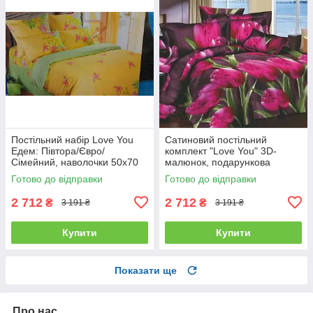
Постільний набір Love You
Сатиновий постільний
Едем: Півтора/Євро/
комплект "Love You" 3D-
Сімейний, наволочки 50x70
малюнок, подарункова
полуторний
упаковка полуторний
Готово до відправки
Готово до відправки
2 712
2 712
₴
₴
3 191 ₴
3 191 ₴
Купити
Купити
Показати ще
Про нас