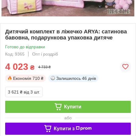
Дитячий комплект в ліжечко ARYA: сатинова
бавовна, подарункова упаковка дитяче
Готово до відправки
Код: 9365
Опт і роздріб
4 023
₴
4 733 ₴
Економія
710 ₴
Залишилось
46 днів
3 621 ₴
від 3 шт.
Купити
або
Купити з