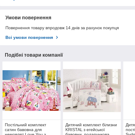
Умови повернення
Повернення товару впродовж 14 днів за рахунок покупця
Всі умови повернення
Подібні товари компанії
Постільний комплект
Дитячий комплект білизни
Дитя
сатин бавовна для
KRISTAL з егейської
пост
немовлят Love You з
бавовни, подарункова
Sydn