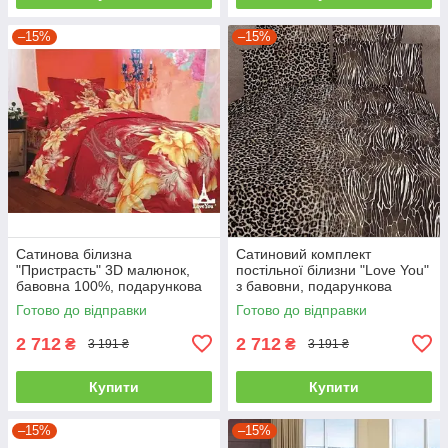
–15%
–15%
Сатинова білизна
Сатиновий комплект
"Пристрасть" 3D малюнок,
постільної білизни "Love You"
бавовна 100%, подарункова
з бавовни, подарункова
упаковка полуторний
упаковка полуторний
Готово до відправки
Готово до відправки
2 712
2 712
₴
₴
3 191 ₴
3 191 ₴
Купити
Купити
–15%
–15%